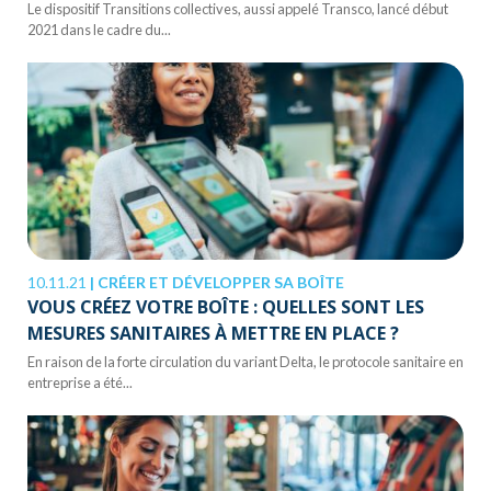
Le dispositif Transitions collectives, aussi appelé Transco, lancé début
2021 dans le cadre du...
10.11.21
|
CRÉER ET DÉVELOPPER SA BOÎTE
VOUS CRÉEZ VOTRE BOÎTE : QUELLES SONT LES
MESURES SANITAIRES À METTRE EN PLACE ?
En raison de la forte circulation du variant Delta, le protocole sanitaire en
entreprise a été...