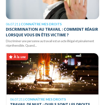
06.07.21
|
CONNAÎTRE MES DROITS
DISCRIMINATION AU TRAVAIL : COMMENT RÉAGIR
LORSQUE VOUS EN ÊTES VICTIME ?
Discriminer une personne au travail est un acte illégal et pénalement
répréhensible. Quand...
À la une
06.07.21
|
CONNAÎTRE MES DROITS
TRAVAIL DE NUIT : QUELS SONT LES DROITS