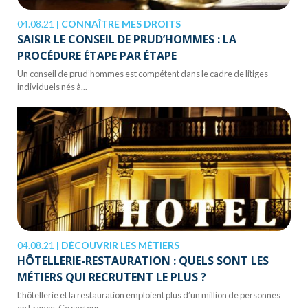
04.08.21
|
CONNAÎTRE MES DROITS
SAISIR LE CONSEIL DE PRUD’HOMMES : LA
PROCÉDURE ÉTAPE PAR ÉTAPE
Un conseil de prud’hommes est compétent dans le cadre de litiges
individuels nés à...
04.08.21
|
DÉCOUVRIR LES MÉTIERS
HÔTELLERIE-RESTAURATION : QUELS SONT LES
MÉTIERS QUI RECRUTENT LE PLUS ?
L’hôtellerie et la restauration emploient plus d’un million de personnes
en France. Ce secteur...