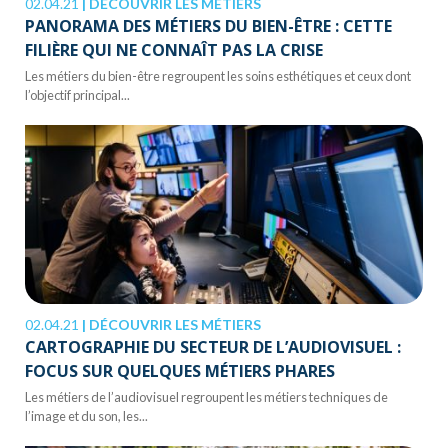
02.04.21
|
DÉCOUVRIR LES MÉTIERS
PANORAMA DES MÉTIERS DU BIEN-ÊTRE : CETTE
FILIÈRE QUI NE CONNAÎT PAS LA CRISE
Les métiers du bien-être regroupent les soins esthétiques et ceux dont
l’objectif principal...
02.04.21
|
DÉCOUVRIR LES MÉTIERS
CARTOGRAPHIE DU SECTEUR DE L’AUDIOVISUEL :
FOCUS SUR QUELQUES MÉTIERS PHARES
Les métiers de l’audiovisuel regroupent les métiers techniques de
l’image et du son, les...