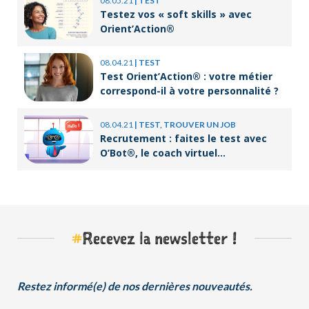
08.05.21
|
TEST
Testez vos « soft skills » avec
Orient’Action®
08.04.21
|
TEST
Test Orient’Action® : votre métier
correspond-il à votre personnalité ?
08.04.21
|
TEST, TROUVER UN JOB
Recrutement : faites le test avec
O’Bot®, le coach virtuel
d’Orient’Action®
#
Recevez la newsletter !
Restez informé(e) de nos dernières nouveautés.