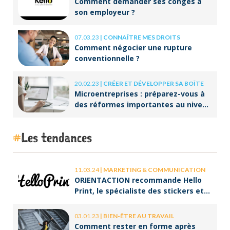
Comment demander ses congés à
son employeur ?
07.03.23
|
CONNAÎTRE MES DROITS
Comment négocier une rupture
conventionnelle ?
20.02.23
|
CRÉER ET DÉVELOPPER SA BOÎTE
Microentreprises : préparez-vous à
des réformes importantes au niveau
de la facturation !
Les tendances
11.03.24
|
MARKETING & COMMUNICATION
ORIENTACTION recommande Hello
Print, le spécialiste des stickers et
des brochures
03.01.23
|
BIEN-ÊTRE AU TRAVAIL
Comment rester en forme après