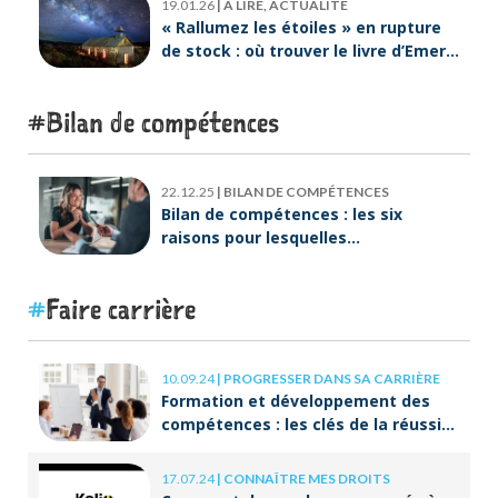
19.01.26
|
À LIRE, ACTUALITÉ
« Rallumez les étoiles » en rupture
de stock : où trouver le livre d’Emeric
Lebreton dès maintenant ?
Bilan de compétences
22.12.25
|
BILAN DE COMPÉTENCES
Bilan de compétences : les six
raisons pour lesquelles
ORIENTACTION va plus loin
Faire carrière
10.09.24
|
PROGRESSER DANS SA CARRIÈRE
Formation et développement des
compétences : les clés de la réussite
à long terme
17.07.24
|
CONNAÎTRE MES DROITS