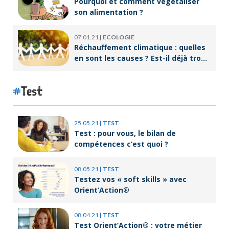
Pourquoi et comment végétaliser
son alimentation ?
07.01.21
|
ECOLOGIE
Réchauffement climatique : quelles
en sont les causes ? Est-il déjà trop
tard pour l’endiguer ?
Test
25.05.21
|
TEST
Test : pour vous, le bilan de
compétences c’est quoi ?
08.05.21
|
TEST
Testez vos « soft skills » avec
Orient’Action®
08.04.21
|
TEST
Test Orient’Action® : votre métier