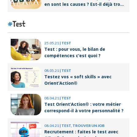
en sont les causes ? Est-il déjà trop
tard pour l’endiguer ?
Test
25.05.21
|
TEST
Test : pour vous, le bilan de
compétences c’est quoi ?
08.05.21
|
TEST
Testez vos « soft skills » avec
Orient’Action®
08.04.21
|
TEST
Test Orient’Action® : votre métier
correspond-il à votre personnalité ?
08.04.21
|
TEST, TROUVER UN JOB
Recrutement : faites le test avec