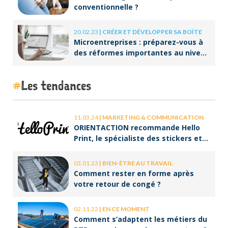
conventionnelle ?
20.02.23
|
CRÉER ET DÉVELOPPER SA BOÎTE
Microentreprises : préparez-vous à
des réformes importantes au niveau
de la facturation !
Les tendances
11.03.24
|
MARKETING & COMMUNICATION
ORIENTACTION recommande Hello
Print, le spécialiste des stickers et
des brochures
03.01.23
|
BIEN-ÊTRE AU TRAVAIL
Comment rester en forme après
votre retour de congé ?
02.11.22
|
EN CE MOMENT
Comment s’adaptent les métiers du