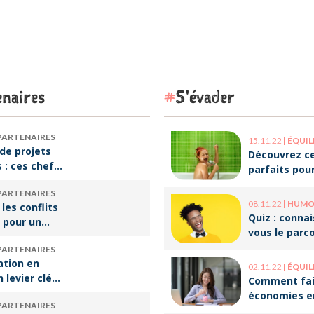
naires
S'évader
PARTENAIRES
15.11.22
|
ÉQUILIBRE VI
de projets
Découvrez ce
s : ces chefs
parfaits pou
tre de
décompresse
PARTENAIRES
qui font vivre
le travail !
08.11.22
|
HUMOUR 
 les conflits
re
Quiz : conna
 pour un
vous le parc
e travail
ces humoris
PARTENAIRES
populaires ?
ation en
02.11.22
|
ÉQUILIBRE VI
n levier clé
Comment fai
ssir sa
économies e
PARTENAIRES
rsion
optimisant v