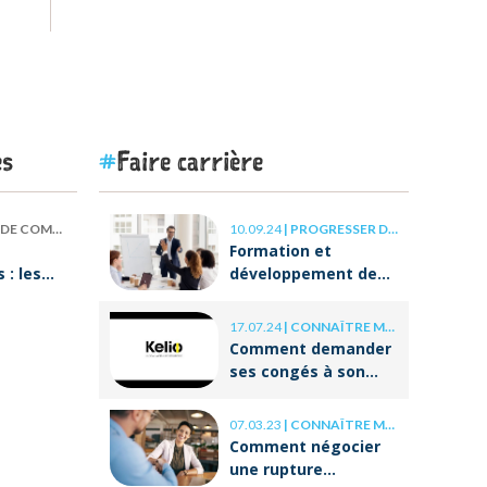
es
Faire carrière
 COMPÉTENCES
10.09.24
|
PROGRESSER DANS SA CARRIÈRE
Formation et
: les
développement des
our
compétences : les
clés de la réussite à
17.07.24
|
CONNAÎTRE MES DROITS
ON va
long terme
Comment demander
ses congés à son
employeur ?
07.03.23
|
CONNAÎTRE MES DROITS
Comment négocier
une rupture