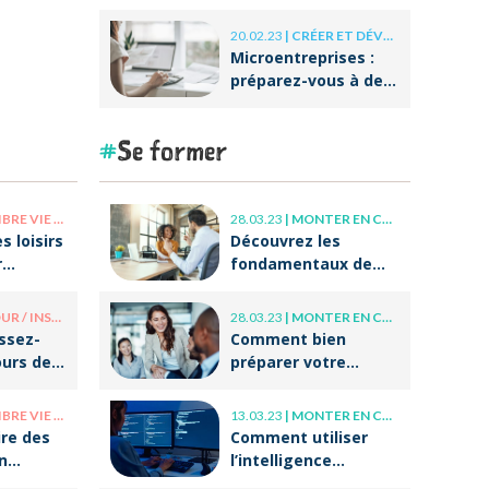
conventionnelle ?
20.02.23
|
CRÉER ET DÉVELOPPER SA BOÎTE
Microentreprises :
préparez-vous à des
réformes
importantes au
Se former
niveau de la
facturation !
E PRO / VIE PERSO
28.03.23
|
MONTER EN COMPÉTENCE
s loisirs
Découvrez les
r
fondamentaux de
r après
l’accompagnement
et du coaching !
/ INSOLITE
28.03.23
|
MONTER EN COMPÉTENCE
issez-
Comment bien
ours de
préparer votre
tes
entrée dans la vie
professionnelle ?
E PRO / VIE PERSO
13.03.23
|
MONTER EN COMPÉTENCE
re des
Comment utiliser
n
l’intelligence
otre
artificielle (IA) dans