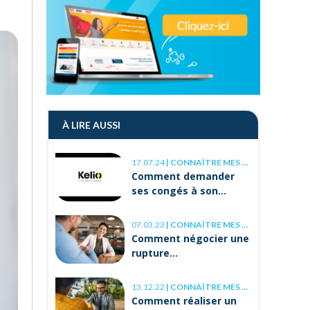
À LIRE AUSSI
17.07.24
|
CONNAÎTRE MES DROITS
Comment demander
ses congés à son
employeur ?
07.03.23
|
CONNAÎTRE MES DROITS
Comment négocier une
rupture
conventionnelle ?
13.12.22
|
CONNAÎTRE MES DROITS
Comment réaliser un