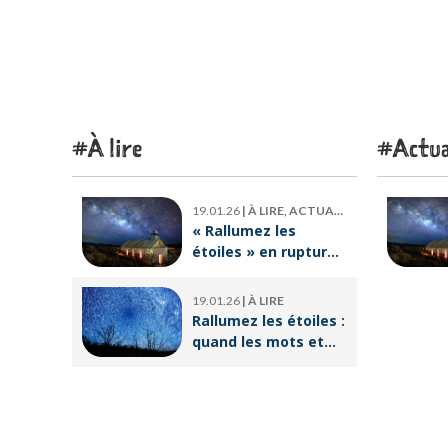
À lire
Actua
19.01.26
|
À LIRE, ACTUALITÉ
« Rallumez les
étoiles » en rupture
de stock : où trouver
le livre d’Emeric
19.01.26
|
À LIRE
Lebreton dès
Rallumez les étoiles :
maintenant ?
quand les mots et
les images ravivent
l’espoir intérieur