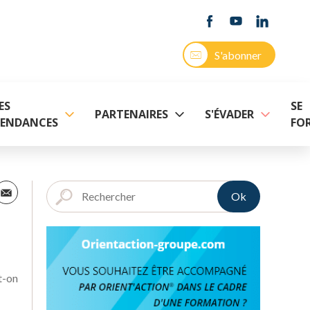
S'abonner
ES
SE
PARTENAIRES
S'ÉVADER
ENDANCES
FO
Ok
t-on