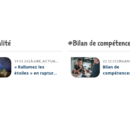
lité
Bilan de compétenc
19.01.26
|
À LIRE, ACTUALITÉ
22.12.25
|
BILAN DE
« Rallumez les
Bilan de
étoiles » en rupture
compétences 
de stock : où trouver
six raisons p
le livre d’Emeric
lesquelles
Lebreton dès
ORIENTACTI
maintenant ?
plus loin