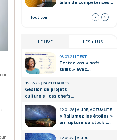
bilan de compétences
dans la fonction
publique ?
Tout voir
LE LIVE
LES + LUS
03.11.25
|
P
08.05.21
|
TEST
Prévenir 
Testez vos « soft
internes
skills » avec
de travai
 une
Orient’Action®
21.08.25
|
P
15.06.26
|
PARTENAIRES
La format
Gestion de projets
un levier
culturels : ces chefs
réussir 
d’orchestre de l’ombre
14.03.25
|
P
professi
qui font vivre la culture
n
19.01.26
|
À LIRE, ACTUALITÉ
Voyages e
« Rallumez les étoiles »
CSE : les
en rupture de stock :
offres po
où trouver le livre
21.11.24
|
P
d’Emeric Lebreton dès
Qu’est-ce
our
19.01.26
|
À LIRE