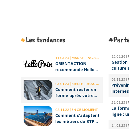
Les tendances
Parte
15.06.26
|
11.03.24
|
MARKETING & COMMUNICATION
Gestion 
ORIENTACTION
culturel
recommande Hello
d’orches
Print, le spécialiste
03.11.25
|
l’ombre 
des stickers et des
03.01.23
|
BIEN-ÊTRE AU TRAVAIL
Prévenir
la cultu
brochures
Comment rester en
internes
forme après votre
climat d
retour de congé ?
21.08.25
|
serein
La form
02.11.22
|
EN CE MOMENT
ligne : u
Comment s’adaptent
pour réu
les métiers du BTP
14.03.25
|
reconve
aux enjeux