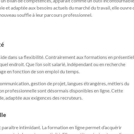
rès un bilan de compétences, apparaît comme un outil incontournabl
ble et adaptée aux besoins actuels du marché du travail, elle ouvre 
nouveau souffle à leur parcours professionnel.
té
ide dans sa flexibilité. Contrairement aux formations en présentiel
uel endroit. Que l’on soit salarié, indépendant ou en recherche
age en fonction de son emploi du temps.
 communication, gestion de projet, langues étrangères, métiers du
on professionnelle sont désormais disponibles en ligne. Cette
e, adaptée aux exigences des recruteurs.
lle
 paraître intimidant. La formation en ligne permet d’acquérir