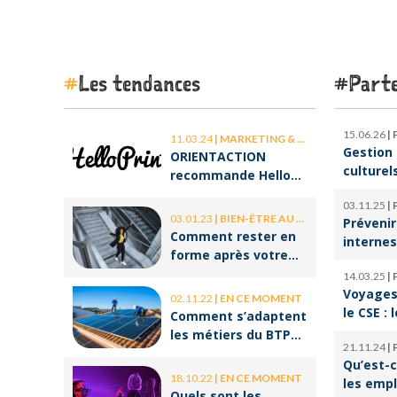
Les tendances
Parte
15.06.26
|
11.03.24
|
MARKETING & COMMUNICATION
Gestion 
ORIENTACTION
culturel
recommande Hello
d’orches
Print, le spécialiste
03.11.25
|
l’ombre 
des stickers et des
03.01.23
|
BIEN-ÊTRE AU TRAVAIL
Prévenir
la cultu
brochures
Comment rester en
internes
forme après votre
climat d
retour de congé ?
14.03.25
|
serein
Voyages 
02.11.22
|
EN CE MOMENT
le CSE : 
Comment s’adaptent
offres p
les métiers du BTP
21.11.24
|
salariés
aux enjeux
Qu’est-c
environnementaux ?
18.10.22
|
EN CE MOMENT
les emp
Quels sont les