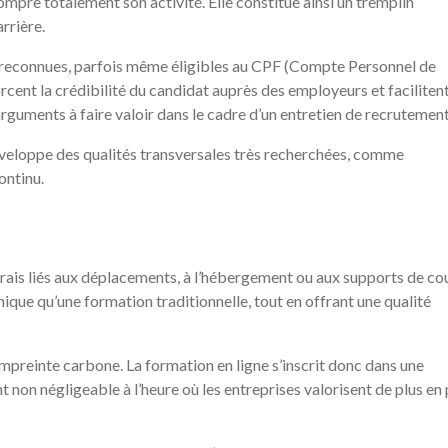
pre totalement son activité. Elle constitue ainsi un tremplin
rrière.
reconnues, parfois même éligibles au CPF (Compte Personnel de
rcent la crédibilité du candidat auprès des employeurs et faciliten
arguments à faire valoir dans le cadre d’un entretien de recrutement
 développe des qualités transversales très recherchées, comme
ontinu.
 frais liés aux déplacements, à l’hébergement ou aux supports de co
que qu’une formation traditionnelle, tout en offrant une qualité
’empreinte carbone. La formation en ligne s’inscrit donc dans une
non négligeable à l’heure où les entreprises valorisent de plus en 