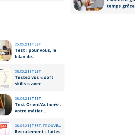
 ?
temps grâce
batch cookin
25.05.21
|
TEST
Test : pour vous, le
bilan de
compétences c’est
quoi ?
08.05.21
|
TEST
Testez vos « soft
skills » avec
Orient’Action®
08.04.21
|
TEST
Test Orient’Action® :
votre métier
correspond-il à votre
personnalité ?
08.04.21
|
TEST, TROUVER UN JOB
Recrutement : faites