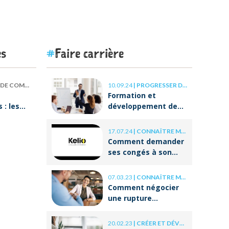
es
Faire carrière
 COMPÉTENCES
10.09.24
|
PROGRESSER DANS SA CARRIÈRE
Formation et
: les
développement des
our
compétences : les
clés de la réussite à
17.07.24
|
CONNAÎTRE MES DROITS
ON va
long terme
Comment demander
ses congés à son
employeur ?
07.03.23
|
CONNAÎTRE MES DROITS
Comment négocier
une rupture
conventionnelle ?
20.02.23
|
CRÉER ET DÉVELOPPER SA BOÎTE