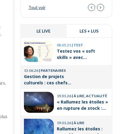
offres pour les salariés
Tout voir
t
LE LIVE
LES + LUS
.
03.11.25
|
P
08.05.21
|
TEST
Prévenir 
Testez vos « soft
internes
skills » avec
de travai
Orient’Action®
21.08.25
|
P
15.06.26
|
PARTENAIRES
La format
Gestion de projets
un levier
culturels : ces chefs
urs.
réussir 
d’orchestre de l’ombre
14.03.25
|
P
professi
qui font vivre la culture
19.01.26
|
À LIRE, ACTUALITÉ
Voyages e
« Rallumez les étoiles »
CSE : les
en rupture de stock :
offres po
où trouver le livre
21.11.24
|
P
plus
d’Emeric Lebreton dès
Qu’est-ce
19.01.26
|
À LIRE
maintenant ?
employés
Rallumez les étoiles :