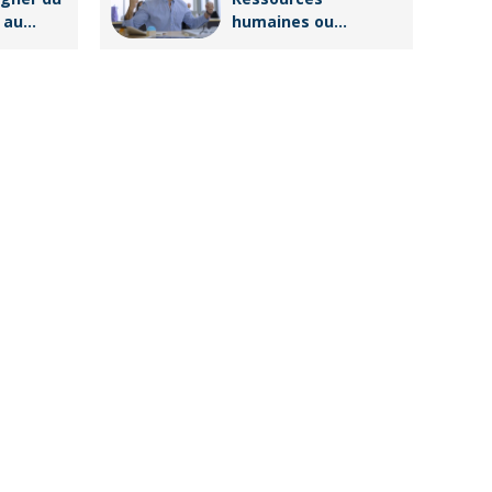
 au
humaines ou
g ?
responsable
formation :
comment
accompagner un
public en
reconversion
professionnelle ?