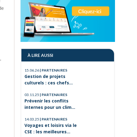
e
de
À LIRE AUSSI
,
15.06.26
|
PARTENAIRES
21.11.24
|
P
Gestion de projets
Qu’est-ce
culturels : ces chefs
employés
d’orchestre de l’ombre
03.11.25
|
PARTENAIRES
qui font vivre la culture
Prévenir les conflits
internes pour un climat
de travail serein
14.03.25
|
PARTENAIRES
Voyages et loisirs via le
CSE : les meilleures