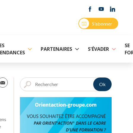
S'abonner
ES
SE
PARTENAIRES
S'ÉVADER
ENDANCES
FO
Ok
sens
e