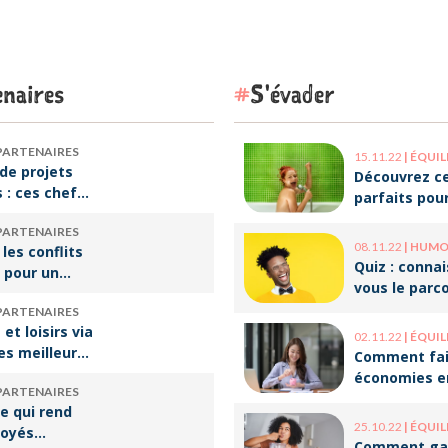
naires
S'évader
PARTENAIRES
15.11.22
|
ÉQUILIBRE VI
de projets
Découvrez ce
s : ces chefs
parfaits pou
tre de
décompresse
PARTENAIRES
qui font vivre
le travail !
08.11.22
|
HUMOUR 
 les conflits
re
Quiz : conna
 pour un
vous le parc
e travail
ces humoris
PARTENAIRES
populaires ?
et loisirs via
02.11.22
|
ÉQUILIBRE VI
les meilleures
Comment fai
our les
économies e
PARTENAIRES
optimisant v
e qui rend
organisation
25.10.22
|
ÉQUILIBRE VI
loyés
Comment ga