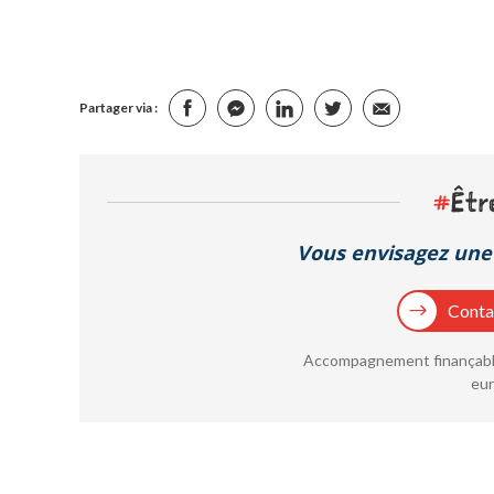
Partager via :
#
Êtr
Vous envisagez une 
Contac
Accompagnement finançable
eur