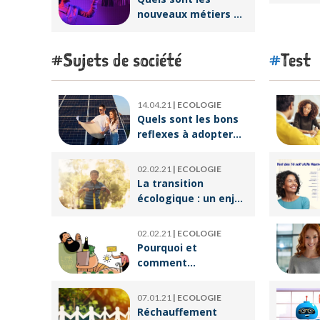
heureux
nouveaux métiers de
la réalité virtuelle ?
Sujets de société
Test
14.04.21
|
ECOLOGIE
Quels sont les bons
reflexes à adopter
pour devenir
écoresponsable ?
02.02.21
|
ECOLOGIE
La transition
écologique : un enjeu
crucial pour un
avenir meilleur
02.02.21
|
ECOLOGIE
Pourquoi et
comment
végétaliser son
alimentation ?
07.01.21
|
ECOLOGIE
Réchauffement