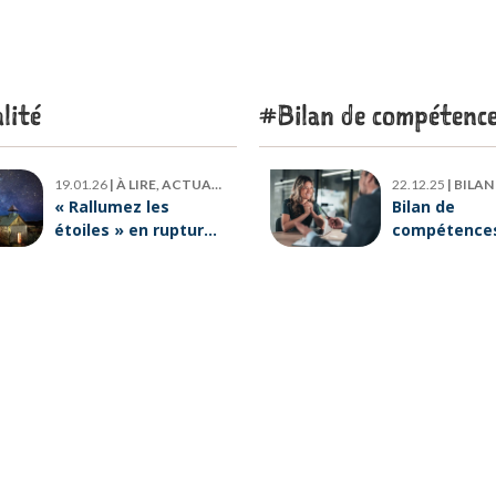
lité
Bilan de compétenc
19.01.26
|
À LIRE, ACTUALITÉ
22.12.25
|
BILAN DE
« Rallumez les
Bilan de
étoiles » en rupture
compétences 
de stock : où trouver
six raisons p
le livre d’Emeric
lesquelles
Lebreton dès
ORIENTACTI
maintenant ?
plus loin