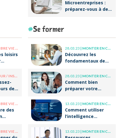
Microentreprises :
préparez-vous à des
réformes
importantes au
Se former
niveau de la
facturation !
E PRO / VIE PERSO
28.03.23
|
MONTER EN COMPÉTENCE
s loisirs
Découvrez les
r
fondamentaux de
r après
l’accompagnement
et du coaching !
/ INSOLITE
28.03.23
|
MONTER EN COMPÉTENCE
issez-
Comment bien
ours de
préparer votre
tes
entrée dans la vie
professionnelle ?
E PRO / VIE PERSO
13.03.23
|
MONTER EN COMPÉTENCE
re des
Comment utiliser
n
l’intelligence
otre
artificielle (IA) dans
 ?
ses écrits
E PRO / VIE PERSO
13.03.23
|
MONTER EN COMPÉTENCE
professionnels ?
gner du
Ressources