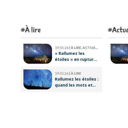
À lire
Actua
19.01.26
|
À LIRE, ACTUALITÉ
« Rallumez les
étoiles » en rupture
de stock : où trouver
le livre d’Emeric
19.01.26
|
À LIRE
Lebreton dès
Rallumez les étoiles :
maintenant ?
quand les mots et
les images ravivent
l’espoir intérieur