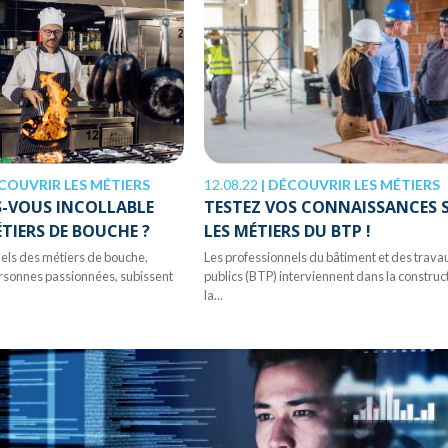
COUVRIR LES MÉTIERS
12.08.22
|
DÉCOUVRIR LES MÉTIERS
ES-VOUS INCOLLABLE
TESTEZ VOS CONNAISSANCES 
ÉTIERS DE BOUCHE ?
LES MÉTIERS DU BTP !
els des métiers de bouche,
Les professionnels du bâtiment et des trava
rsonnes passionnées, subissent
publics (BTP) interviennent dans la construc
la...