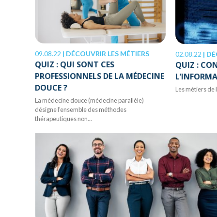
09.08.22
|
DÉCOUVRIR LES MÉTIERS
02.08.22
|
DÉ
QUIZ : QUI SONT CES
QUIZ : CO
PROFESSIONNELS DE LA MÉDECINE
L’INFORMA
DOUCE ?
Les métiers de 
La médecine douce (médecine parallèle)
désigne l’ensemble des méthodes
thérapeutiques non...