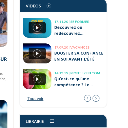
Testez vos « soft
VIDÉOS
skills » avec
Orient’Action®
17.11.20
|
SE FORMER
08.04.21
|
BIEN-ÊTRE AU TRAVAIL
Découvrez ou
Comment améliorer
redécouvrez
son sens du relationnel
Orient’Action® en vidéo
?
!
17.09.20
|
VACANCES
22.11.22
|
TROUVER UN JOB
BOOSTER SA CONFIANCE
L’alternance après 30
SUR
EN SOI AVANT L’ÉTÉ
ans, c’est possible !
14.12.19
|
MONTER EN COMPÉTENCE
ux
08.04.21
|
BIEN-ÊTRE AU TRAVAIL
Qu’est-ce qu’une
tion,
Mal-être « Je ne me
compétence ? Le
sens pas bien au
modèle de l’arbre
travail, que faire ? »
Tout voir
18.01.22
|
EN CE MOMENT
Quels sont les emplois
les mieux payés en
2022 ?
LIBRAIRIE