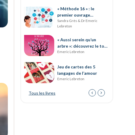
« Méthode 16 » : le
premier ouvrage
Sandra Grès & Dr Emeric
entièrement dédié au
Lebreton
développement des soft
skills
« Aussi serein qu’un
arbre »: découvrez le tout
Emeric Lebreton
dernier ouvrage d’Emeric
Lebreton
Jeu de cartes des 5
langages de l’amour
Emeric Lebreton
Tous les livres