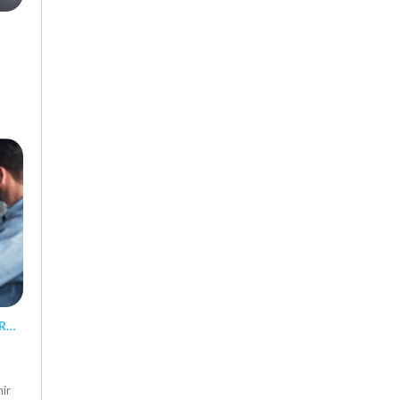
RE
nir