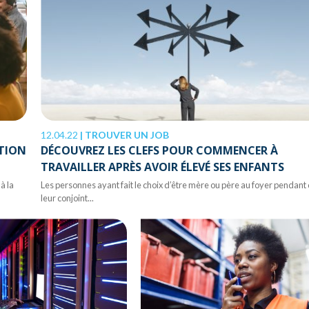
12.04.22
|
TROUVER UN JOB
TION
DÉCOUVREZ LES CLEFS POUR COMMENCER À
TRAVAILLER APRÈS AVOIR ÉLEVÉ SES ENFANTS
à la
Les personnes ayant fait le choix d’être mère ou père au foyer pendant
leur conjoint...