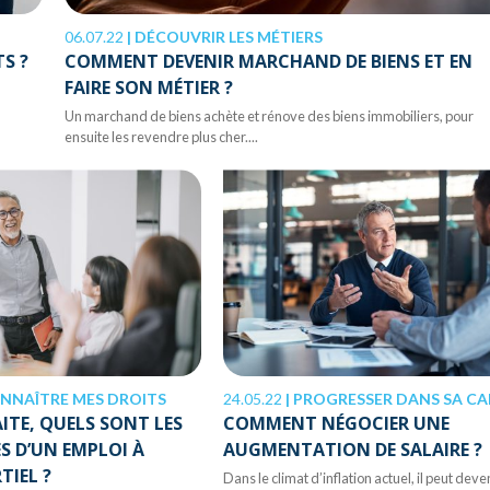
06.07.22
|
DÉCOUVRIR LES MÉTIERS
S ?
COMMENT DEVENIR MARCHAND DE BIENS ET EN
FAIRE SON MÉTIER ?
Un marchand de biens achète et rénove des biens immobiliers, pour
ensuite les revendre plus cher....
NNAÎTRE MES DROITS
24.05.22
|
PROGRESSER DANS SA CARRIÈ
AITE, QUELS SONT LES
COMMENT NÉGOCIER UNE
 D’UN EMPLOI À
AUGMENTATION DE SALAIRE ?
TIEL ?
Dans le climat d’inflation actuel, il peut deve