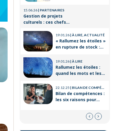
de travai
Orient’Action®
21.08.25
|
P
15.06.26
|
PARTENAIRES
La format
Gestion de projets
un levier
culturels : ces chefs
réussir 
d’orchestre de l’ombre
14.03.25
|
P
professi
qui font vivre la culture
19.01.26
|
À LIRE, ACTUALITÉ
Voyages e
« Rallumez les étoiles »
CSE : les
en rupture de stock :
offres po
où trouver le livre
21.11.24
|
P
d’Emeric Lebreton dès
Qu’est-ce
19.01.26
|
À LIRE
maintenant ?
employés
Rallumez les étoiles :
quand les mots et les
images ravivent
l’espoir intérieur
22.12.25
|
BILAN DE COMPÉTENCES
Bilan de compétences :
les six raisons pour
lesquelles
ORIENTACTION va plus
loin
08.05.21
|
TEST