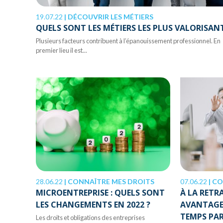
19.07.22
|
DÉCOUVRIR LES MÉTIERS
QUELS SONT LES MÉTIERS LES PLUS VALORISANT
Plusieurs facteurs contribuent à l’épanouissement professionnel. En
premier lieu il est...
28.06.22
|
CONNAÎTRE MES DROITS
07.06.22
|
CO
MICROENTREPRISE : QUELS SONT
À LA RETR
LES CHANGEMENTS EN 2022 ?
AVANTAGES
TEMPS PAR
Les droits et obligations des entreprises