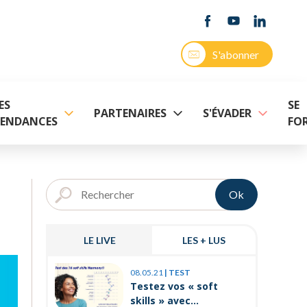
S'abonner
ES
SE
PARTENAIRES
S'ÉVADER
ENDANCES
FO
Ok
LE LIVE
LES + LUS
03.11.25
|
P
08.05.21
|
TEST
Prévenir 
Testez vos « soft
internes
skills » avec