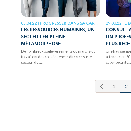
05.04.22
|
PROGRESSER DANS SA CARRIÈRE
29.03.22
|
DÉ
LES RESSOURCES HUMAINES, UN
CONSULTA
SECTEUR EN PLEINE
UN PROFES
MÉTAMORPHOSE
PLUS REC
De nombreux bouleversements du marché du
Une hausse sign
travail ont des conséquences directes sur le
attendue en 202
secteur des...
cybersécurité...
1
2