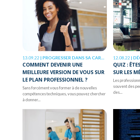
13.09.22
|
PROGRESSER DANS SA CARRIÈRE
12.08.22
|
DÉ
COMMENT DEVENIR UNE
QUIZ : ÊT
MEILLEURE VERSION DE VOUS SUR
SUR LES M
LE PLAN PROFESSIONNEL ?
Les professionn
souvent des pe
Sans forcément vous former à de nouvelles
des...
compétences techniques, vous pouvez chercher
à donner...