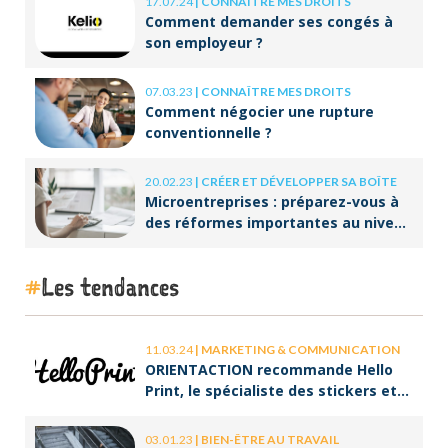
17.07.24
|
CONNAÎTRE MES DROITS
Comment demander ses congés à
son employeur ?
07.03.23
|
CONNAÎTRE MES DROITS
Comment négocier une rupture
conventionnelle ?
20.02.23
|
CRÉER ET DÉVELOPPER SA BOÎTE
Microentreprises : préparez-vous à
des réformes importantes au niveau
de la facturation !
Les tendances
11.03.24
|
MARKETING & COMMUNICATION
ORIENTACTION recommande Hello
Print, le spécialiste des stickers et
des brochures
03.01.23
|
BIEN-ÊTRE AU TRAVAIL