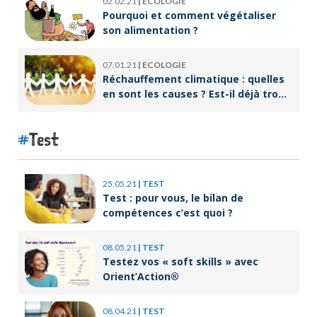
02.02.21
|
ECOLOGIE
Pourquoi et comment végétaliser
son alimentation ?
07.01.21
|
ECOLOGIE
Réchauffement climatique : quelles
en sont les causes ? Est-il déjà trop
tard pour l’endiguer ?
Test
25.05.21
|
TEST
Test : pour vous, le bilan de
compétences c’est quoi ?
08.05.21
|
TEST
Testez vos « soft skills » avec
Orient’Action®
08.04.21
|
TEST