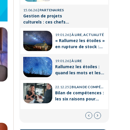
de travai
Orient’Action®
21.08.25
|
P
15.06.26
|
PARTENAIRES
La format
Gestion de projets
un levier
culturels : ces chefs
réussir 
d’orchestre de l’ombre
14.03.25
|
P
professi
qui font vivre la culture
19.01.26
|
À LIRE, ACTUALITÉ
Voyages e
« Rallumez les étoiles »
CSE : les
en rupture de stock :
offres po
où trouver le livre
21.11.24
|
P
d’Emeric Lebreton dès
Qu’est-ce
19.01.26
|
À LIRE
maintenant ?
employés
Rallumez les étoiles :
quand les mots et les
images ravivent
l’espoir intérieur
22.12.25
|
BILAN DE COMPÉTENCES
Bilan de compétences :
les six raisons pour
lesquelles
ORIENTACTION va plus
loin
08.05.21
|
TEST