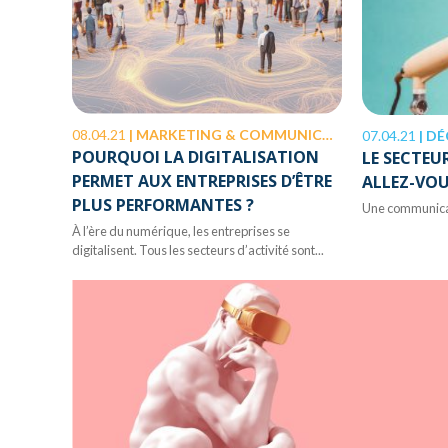
08.04.21
|
MARKETING & COMMUNICATION
07.04.21
|
DÉ
POURQUOI LA DIGITALISATION
LE SECTEU
PERMET AUX ENTREPRISES D’ÊTRE
ALLEZ-VOU
PLUS PERFORMANTES ?
Une communicati
À l’ère du numérique, les entreprises se
digitalisent. Tous les secteurs d’activité sont...