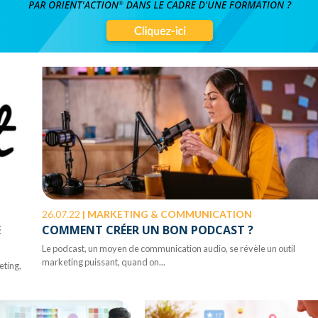
26.07.22
|
MARKETING & COMMUNICATION
E
COMMENT CRÉER UN BON PODCAST ?
Le podcast, un moyen de communication audio, se révèle un outil
marketing puissant, quand on...
eting,