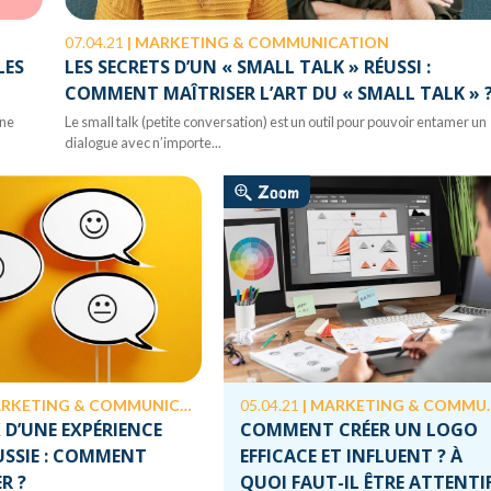
07.04.21
|
MARKETING & COMMUNICATION
LES
LES SECRETS D’UN « SMALL TALK » RÉUSSI :
COMMENT MAÎTRISER L’ART DU « SMALL TALK » 
une
Le small talk (petite conversation) est un outil pour pouvoir entamer un
dialogue avec n’importe...
Zoom
RKETING & COMMUNICATION
05.04.21
|
MARKETING & COMMUNICATION
X D’UNE EXPÉRIENCE
COMMENT CRÉER UN LOGO
USSIE : COMMENT
EFFICACE ET INFLUENT ? À
R ?
QUOI FAUT-IL ÊTRE ATTENTI