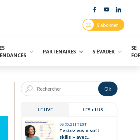
S'abonner
ES
SE
PARTENAIRES
S'ÉVADER
ENDANCES
FO
Ok
LE LIVE
LES + LUS
03.11.25
|
P
08.05.21
|
TEST
Prévenir 
Testez vos « soft
internes
skills » avec