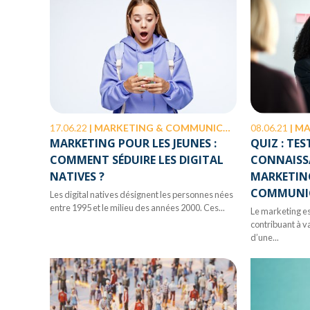
17.06.22
|
MARKETING & COMMUNICATION
08.06.21
|
MA
MARKETING POUR LES JEUNES :
QUIZ : TES
COMMENT SÉDUIRE LES DIGITAL
CONNAISSA
NATIVES ?
MARKETING
COMMUNI
Les digital natives désignent les personnes nées
entre 1995 et le milieu des années 2000. Ces...
Le marketing es
contribuant à v
d’une...