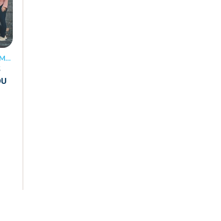
ION
S
DU