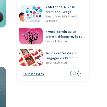
« Méthode 16 » : le
premier ouvrage
Sandra Grès & Dr Emeric
entièrement dédié au
Lebreton
développement des soft
skills
« Aussi serein qu’un
arbre »: découvrez le tout
Emeric Lebreton
dernier ouvrage d’Emeric
Lebreton
.
Jeu de cartes des 5
langages de l’amour
Emeric Lebreton
Tous les livres