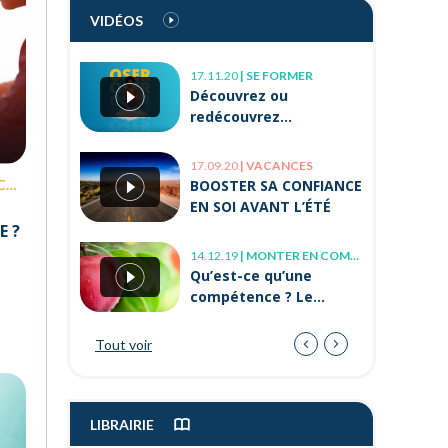
Testez vos « soft
VIDÉOS
skills » avec
Orient’Action®
17.11.20
|
SE FORMER
08.04.21
|
BIEN-ÊTRE AU TRAVAIL
Découvrez ou
Comment améliorer
redécouvrez
son sens du relationnel
Orient’Action® en vidéo
?
!
17.09.20
|
VACANCES
22.11.22
|
TROUVER UN JOB
N
BOOSTER SA CONFIANCE
L’alternance après 30
EN SOI AVANT L’ÉTÉ
ans, c’est possible !
E ?
14.12.19
|
MONTER EN COMPÉTENCE
08.04.21
|
BIEN-ÊTRE AU TRAVAIL
Qu’est-ce qu’une
Mal-être « Je ne me
compétence ? Le
sens pas bien au
modèle de l’arbre
travail, que faire ? »
Tout voir
18.01.22
|
EN CE MOMENT
Quels sont les emplois
les mieux payés en
2022 ?
LIBRAIRIE