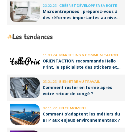
20.02.23
|
CRÉER ET DÉVELOPPER SA BOÎTE
Microentreprises : préparez-vous à
des réformes importantes au niveau
de la facturation !
Les tendances
11.03.24
|
MARKETING & COMMUNICATION
ORIENTACTION recommande Hello
Print, le spécialiste des stickers et
des brochures
03.01.23
|
BIEN-ÊTRE AU TRAVAIL
Comment rester en forme après
votre retour de congé ?
02.11.22
|
EN CE MOMENT
Comment s’adaptent les métiers du
BTP aux enjeux environnementaux ?