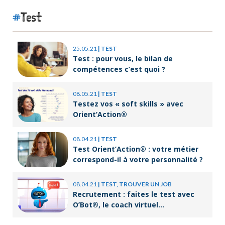
Test
25.05.21
|
TEST
Test : pour vous, le bilan de
compétences c’est quoi ?
08.05.21
|
TEST
Testez vos « soft skills » avec
Orient’Action®
08.04.21
|
TEST
Test Orient’Action® : votre métier
correspond-il à votre personnalité ?
08.04.21
|
TEST, TROUVER UN JOB
Recrutement : faites le test avec
O’Bot®, le coach virtuel
d’Orient’Action®