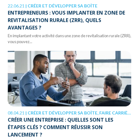
22.06.21
|
CRÉER ET DÉVELOPPER SA BOÎTE
ENTREPRENEURS : VOUS IMPLANTER EN ZONE DE
REVITALISATION RURALE (ZRR), QUELS
AVANTAGES ?
En implantant votre activité dans une zone de revitalisation rurale (ZRR),
vous pouvez...
08.04.21
|
CRÉER ET DÉVELOPPER SA BOÎTE, FAIRE CARRIÈRE
CRÉER UNE ENTREPRISE : QUELLES SONT LES
ÉTAPES CLÉS ? COMMENT RÉUSSIR SON
LANCEMENT ?