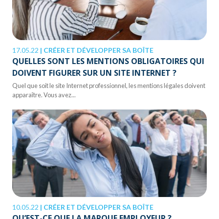
17.05.22
|
CRÉER ET DÉVELOPPER SA BOÎTE
QUELLES SONT LES MENTIONS OBLIGATOIRES QUI
DOIVENT FIGURER SUR UN SITE INTERNET ?
Quel que soit le site Internet professionnel, les mentions légales doivent
apparaître. Vous avez...
10.05.22
|
CRÉER ET DÉVELOPPER SA BOÎTE
QU’EST-CE QUE LA MARQUE EMPLOYEUR ?