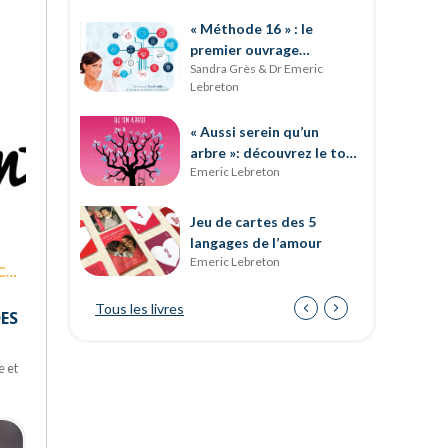
« Méthode 16 » : le
premier ouvrage
Sandra Grès & Dr Emeric
entièrement dédié au
Lebreton
développement des soft
skills
« Aussi serein qu’un
arbre »: découvrez le tout
Emeric Lebreton
dernier ouvrage d’Emeric
Lebreton
Jeu de cartes des 5
langages de l’amour
Emeric Lebreton
N
Tous les livres
DES
e et