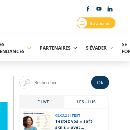
S'abonner
ES
SE
PARTENAIRES
S'ÉVADER
ENDANCES
FO
Ok
LE LIVE
LES + LUS
03.11.25
|
P
08.05.21
|
TEST
Prévenir 
Testez vos « soft
internes
skills » avec