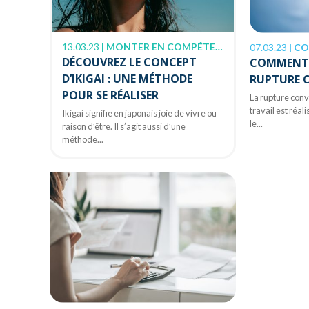
13.03.23
|
MONTER EN COMPÉTENCE
07.03.23
|
CO
DÉCOUVREZ LE CONCEPT
COMMENT 
D’IKIGAI : UNE MÉTHODE
RUPTURE 
POUR SE RÉALISER
La rupture conv
travail est réa
Ikigai signifie en japonais joie de vivre ou
le...
raison d’être. Il s’agit aussi d’une
méthode...