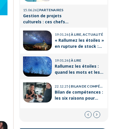
de travai
Orient’Action®
21.08.25
|
P
15.06.26
|
PARTENAIRES
La format
Gestion de projets
un levier
culturels : ces chefs
réussir 
d’orchestre de l’ombre
14.03.25
|
P
professi
qui font vivre la culture
19.01.26
|
À LIRE, ACTUALITÉ
Voyages e
« Rallumez les étoiles »
CSE : les
en rupture de stock :
offres po
où trouver le livre
21.11.24
|
P
d’Emeric Lebreton dès
Qu’est-ce
19.01.26
|
À LIRE
maintenant ?
employés
Rallumez les étoiles :
quand les mots et les
images ravivent
l’espoir intérieur
22.12.25
|
BILAN DE COMPÉTENCES
Bilan de compétences :
les six raisons pour
lesquelles
ORIENTACTION va plus
loin
08.05.21
|
TEST