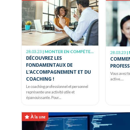
28.03.23
|
MONTER EN COMPÉTENCE
28.03.23
|
DÉCOUVREZ LES
COMMENT
FONDAMENTAUX DE
PROFESS
L’ACCOMPAGNEMENT ET DU
Vous avez te
COACHING !
active....
Le coaching professionnel et personnel
représente une activité utile et
épanouissante. Pour...
À la une