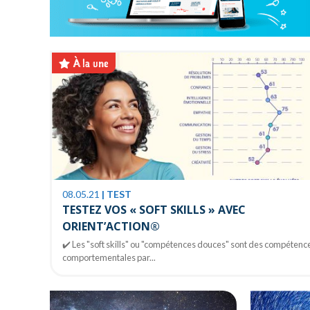
À la une
08.05.21
|
TEST
TESTEZ VOS « SOFT SKILLS » AVEC
ORIENT’ACTION®
✔️ Les "soft skills" ou "compétences douces" sont des compétenc
comportementales par...