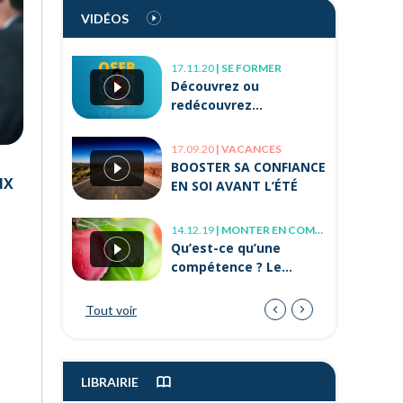
Testez vos « soft
VIDÉOS
skills » avec
Orient’Action®
17.11.20
|
SE FORMER
08.04.21
|
BIEN-ÊTRE AU TRAVAIL
Découvrez ou
Comment améliorer
redécouvrez
son sens du relationnel
Orient’Action® en vidéo
?
!
17.09.20
|
VACANCES
22.11.22
|
TROUVER UN JOB
BOOSTER SA CONFIANCE
L’alternance après 30
IX
EN SOI AVANT L’ÉTÉ
ans, c’est possible !
14.12.19
|
MONTER EN COMPÉTENCE
08.04.21
|
BIEN-ÊTRE AU TRAVAIL
Qu’est-ce qu’une
Mal-être « Je ne me
compétence ? Le
sens pas bien au
modèle de l’arbre
travail, que faire ? »
Tout voir
18.01.22
|
EN CE MOMENT
Quels sont les emplois
les mieux payés en
2022 ?
LIBRAIRIE