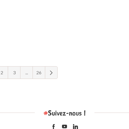
2
3
...
26
#
Suivez-nous !