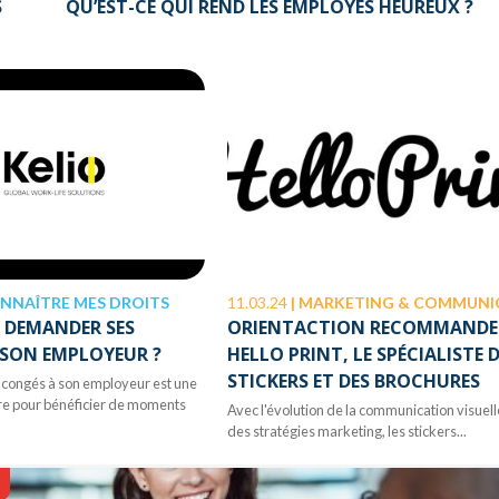
S
QU’EST-CE QUI REND LES EMPLOYÉS HEUREUX ?
NNAÎTRE MES DROITS
11.03.24
|
MARKETING & COMMUNICATIO
DEMANDER SES
ORIENTACTION RECOMMANDE
 SON EMPLOYEUR ?
HELLO PRINT, LE SPÉCIALISTE 
STICKERS ET DES BROCHURES
ongés à son employeur est une
re pour bénéficier de moments
Avec l'évolution de la communication visuell
des stratégies marketing, les stickers...