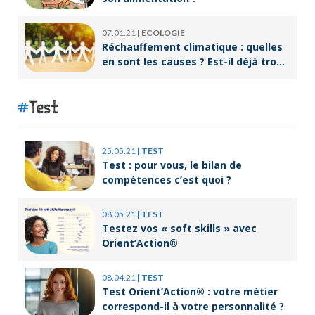
07.01.21
|
ECOLOGIE
Réchauffement climatique : quelles
en sont les causes ? Est-il déjà trop
tard pour l’endiguer ?
Test
25.05.21
|
TEST
Test : pour vous, le bilan de
compétences c’est quoi ?
08.05.21
|
TEST
Testez vos « soft skills » avec
Orient’Action®
08.04.21
|
TEST
Test Orient’Action® : votre métier
correspond-il à votre personnalité ?