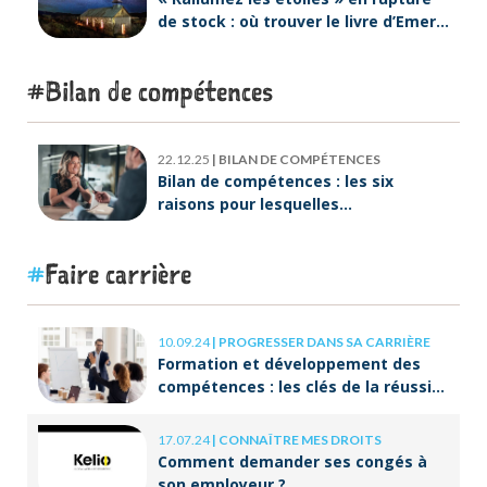
de stock : où trouver le livre d’Emeric
Lebreton dès maintenant ?
Bilan de compétences
22.12.25
|
BILAN DE COMPÉTENCES
Bilan de compétences : les six
raisons pour lesquelles
ORIENTACTION va plus loin
Faire carrière
10.09.24
|
PROGRESSER DANS SA CARRIÈRE
Formation et développement des
compétences : les clés de la réussite
à long terme
17.07.24
|
CONNAÎTRE MES DROITS
Comment demander ses congés à
son employeur ?