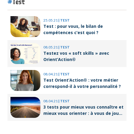
Test
25.05.21
|
TEST
Test : pour vous, le bilan de
compétences c’est quoi ?
08.05.21
|
TEST
Testez vos « soft skills » avec
Orient’Action®
08.04.21
|
TEST
Test Orient’Action® : votre métier
correspond-il à votre personnalité ?
08.04.21
|
TEST
3 tests pour mieux vous connaître et
mieux vous orienter : à vous de jouer
!