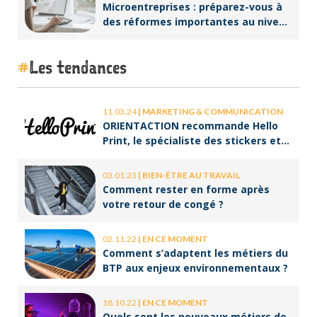
Microentreprises : préparez-vous à
des réformes importantes au niveau
de la facturation !
Les tendances
11.03.24
|
MARKETING & COMMUNICATION
ORIENTACTION recommande Hello
Print, le spécialiste des stickers et
des brochures
03.01.23
|
BIEN-ÊTRE AU TRAVAIL
Comment rester en forme après
votre retour de congé ?
02.11.22
|
EN CE MOMENT
Comment s’adaptent les métiers du
BTP aux enjeux environnementaux ?
18.10.22
|
EN CE MOMENT
Quels sont les nouveaux métiers de