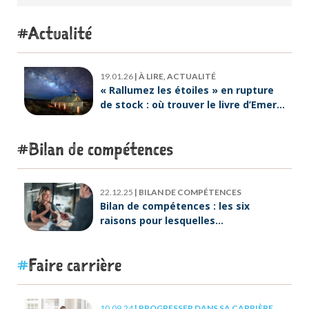
intérieur
Actualité
19.01.26
|
À LIRE, ACTUALITÉ
« Rallumez les étoiles » en rupture
de stock : où trouver le livre d’Emeric
Lebreton dès maintenant ?
Bilan de compétences
22.12.25
|
BILAN DE COMPÉTENCES
Bilan de compétences : les six
raisons pour lesquelles
ORIENTACTION va plus loin
Faire carrière
10.09.24
|
PROGRESSER DANS SA CARRIÈRE