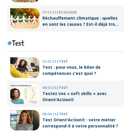
07.01.21
|
ECOLOGIE
Réchauffement climatique : quelles
en sont les causes ? Est-il déjà trop
tard pour l’endiguer ?
Test
25.05.21
|
TEST
Test : pour vous, le bilan de
compétences c’est quoi ?
08.05.21
|
TEST
Testez vos « soft skills » avec
Orient’Action®
08.04.21
|
TEST
Test Orient’Action® : votre métier
correspond-il à votre personnalité ?