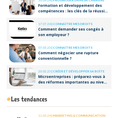
10.09.24
|
PROGRESSER DANS SA CARRIÈRE
Formation et développement des
compétences : les clés de la réussite
à long terme
17.07.24
|
CONNAÎTRE MES DROITS
Comment demander ses congés à
son employeur ?
07.03.23
|
CONNAÎTRE MES DROITS
Comment négocier une rupture
conventionnelle ?
20.02.23
|
CRÉER ET DÉVELOPPER SA BOÎTE
Microentreprises : préparez-vous à
des réformes importantes au niveau
de la facturation !
Les tendances
11.03.24
|
MARKETING & COMMUNICATION