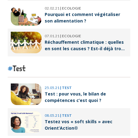
02.02.21
|
ECOLOGIE
Pourquoi et comment végétaliser
son alimentation ?
07.01.21
|
ECOLOGIE
Réchauffement climatique : quelles
en sont les causes ? Est-il déjà trop
tard pour l’endiguer ?
Test
25.05.21
|
TEST
Test : pour vous, le bilan de
compétences c’est quoi ?
08.05.21
|
TEST
Testez vos « soft skills » avec
Orient’Action®