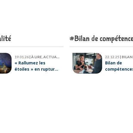
lité
Bilan de compétenc
19.01.26
|
À LIRE, ACTUALITÉ
22.12.25
|
BILAN DE
« Rallumez les
Bilan de
étoiles » en rupture
compétences 
de stock : où trouver
six raisons p
le livre d’Emeric
lesquelles
Lebreton dès
ORIENTACTI
maintenant ?
plus loin