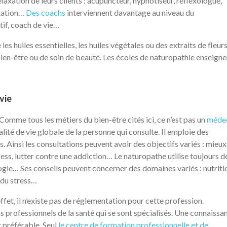
laxation de leurs clients : acupuncteur, hypnotiseur, réflexologue,
itation…
Des coachs
interviennent davantage au niveau du
if, coach de vie…
s huiles essentielles, les huiles végétales ou des extraits de fleurs
de bien-être ou de soin de beauté. Les écoles de naturopathie enseign
vie
 Comme tous les métiers du bien-être cités ici, ce n’est pas un
méde
ité de vie globale de la personne qui consulte. Il emploie des
. Ainsi les consultations peuvent avoir des objectifs variés : mieux
ress, lutter contre une addiction… Le naturopathe utilise toujours d
gie… Ses conseils peuvent concerner des domaines variés : nutriti
 du stress…
fet, il n’existe pas de réglementation pour cette profession.
 professionnels de la santé qui se sont spécialisés. Une connaissa
 préférable. Seul
le centre de formation professionnelle et de