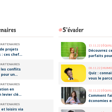
naires
S'évader
PARTENAIRES
15.11.22
|
ÉQUILIBRE VI
de projets
Découvrez ce
s : ces chefs
parfaits pou
tre de
décompresse
PARTENAIRES
qui font vivre
le travail !
08.11.22
|
HUMOUR 
 les conflits
re
Quiz : conna
 pour un
vous le parc
e travail
ces humoris
PARTENAIRES
populaires ?
ation en
02.11.22
|
ÉQUILIBRE VI
n levier clé
Comment fai
ssir sa
économies e
PARTENAIRES
rsion
optimisant v
et loisirs via
onnelle
organisation