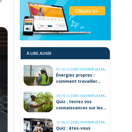
e
À LIRE AUSSI
03.10.22
|
DÉCOUVRIR LES MÉTIERS
Énergies propres :
comment travailler
dans ce secteur
d’avenir ?
28.09.22
|
DÉCOUVRIR LES MÉTIERS
Quiz : testez vos
connaissances sur les
métiers agricoles !
12.08.22
|
DÉCOUVRIR LES MÉTIERS
Quiz : êtes-vous