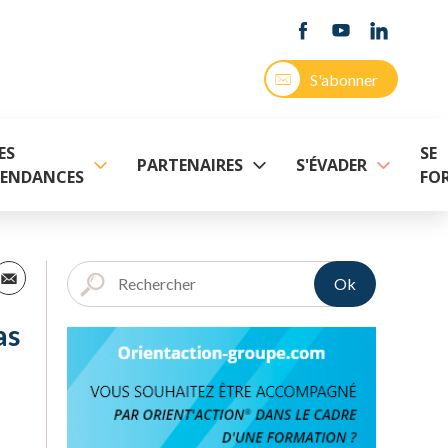
S'abonner
ES
SE
PARTENAIRES
S'ÉVADER
ENDANCES
FO
Ok
as