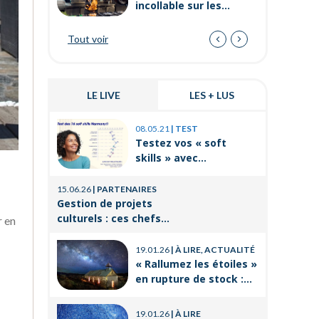
incollable sur les
métiers de bouche ?
Tout voir
LE LIVE
LES + LUS
03.11.25
|
P
08.05.21
|
TEST
Prévenir 
Testez vos « soft
internes
skills » avec
de travai
Orient’Action®
21.08.25
|
P
15.06.26
|
PARTENAIRES
La format
Gestion de projets
un levier
culturels : ces chefs
r en
réussir 
d’orchestre de l’ombre
14.03.25
|
P
professi
qui font vivre la culture
19.01.26
|
À LIRE, ACTUALITÉ
Voyages e
« Rallumez les étoiles »
CSE : les
en rupture de stock :
offres po
où trouver le livre
21.11.24
|
P
d’Emeric Lebreton dès
Qu’est-ce
19.01.26
|
À LIRE