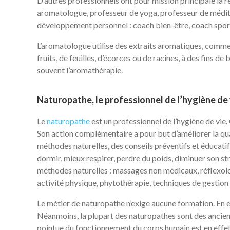
D’autres professionnels ont pour mission principale la re
aromatologue, professeur de yoga, professeur de méd
développement personnel : coach bien-être, coach sport
L’aromatologue utilise des extraits aromatiques, comme le
fruits, de feuilles, d’écorces ou de racines, à des fins 
souvent l’aromathérapie.
Naturopathe, le professionnel de l’hygiène de 
Le
naturopathe
est un professionnel de l’hygiène de vie.
Son action complémentaire a pour but d’améliorer la qual
méthodes naturelles, des conseils préventifs et éducatifs
dormir, mieux respirer, perdre du poids, diminuer son st
méthodes naturelles : massages non médicaux, réflexolo
activité physique, phytothérapie, techniques de gestion
Le métier de naturopathe n’exige aucune formation. En ef
Néanmoins, la plupart des naturopathes sont des anciens
pointue du fonctionnement du corps humain est en effet