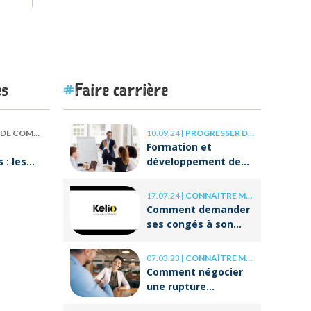
es
Faire carrière
 COMPÉTENCES
10.09.24
|
PROGRESSER DANS SA CARRIÈRE
Formation et
: les
développement des
our
compétences : les
clés de la réussite à
17.07.24
|
CONNAÎTRE MES DROITS
ON va
long terme
Comment demander
ses congés à son
employeur ?
07.03.23
|
CONNAÎTRE MES DROITS
Comment négocier
une rupture
conventionnelle ?