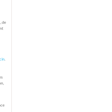
08.04.21
|
BIEN-ÊTRE AU TRAVAIL
Mal-être « Je ne me
, de
sens pas bien au
travail, que faire ? »
ent
18.01.22
|
EN CE MOMENT
Quels sont les emplois
les mieux payés en
2022 ?
cin
.
es
on,
nce