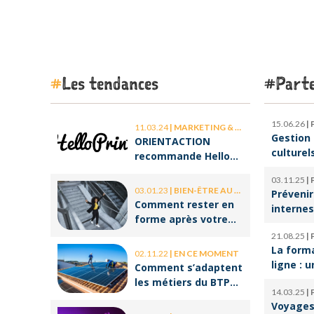
Les tendances
Parte
15.06.26
|
11.03.24
|
MARKETING & COMMUNICATION
Gestion 
ORIENTACTION
culturel
recommande Hello
d’orches
Print, le spécialiste
03.11.25
|
l’ombre 
des stickers et des
03.01.23
|
BIEN-ÊTRE AU TRAVAIL
Prévenir
la cultu
brochures
Comment rester en
internes
forme après votre
climat d
retour de congé ?
21.08.25
|
serein
La form
02.11.22
|
EN CE MOMENT
ligne : u
Comment s’adaptent
pour réu
les métiers du BTP
14.03.25
|
reconve
aux enjeux
Voyages 
professi
environnementaux ?