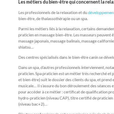
Les métiers du bien-être qui concernent la re
Les professionnels de la relaxation et du
développement
bien-être, de thalassothérapie ou un spa.
Parmi les métiers liés à la relaxation, certains demande
praticien en massage bien-être. Les masseurs peuvent ê
massage japonais, massage balinais, massage californi
shiatsu…
Des centres spécialisés dans le bien-être canin se dév
Dans un spa, d’autres professionnels interviennent, nota
praticien. Spa praticien est un métier très recherché et
et bien-être) suit le dossier des clients du spa, et pre
musicale… Il s’assure du bon déroulement des séances et
pour accéder à ce métier : certificat de qualification pr
hydro-praticien (niveau CAP), titre certifié de praticien
(niveau bac+2)…