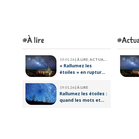
À lire
Actua
19.01.26
|
À LIRE, ACTUALITÉ
« Rallumez les
étoiles » en rupture
de stock : où trouver
le livre d’Emeric
19.01.26
|
À LIRE
Lebreton dès
Rallumez les étoiles :
maintenant ?
quand les mots et
les images ravivent
l’espoir intérieur