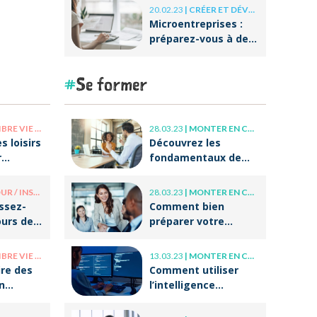
20.02.23
|
CRÉER ET DÉVELOPPER SA BOÎTE
Microentreprises :
préparez-vous à des
réformes
importantes au
Se former
niveau de la
facturation !
E PRO / VIE PERSO
28.03.23
|
MONTER EN COMPÉTENCE
s loisirs
Découvrez les
r
fondamentaux de
r après
l’accompagnement
et du coaching !
/ INSOLITE
28.03.23
|
MONTER EN COMPÉTENCE
issez-
Comment bien
ours de
préparer votre
tes
entrée dans la vie
professionnelle ?
E PRO / VIE PERSO
13.03.23
|
MONTER EN COMPÉTENCE
re des
Comment utiliser
n
l’intelligence
otre
artificielle (IA) dans
 ?
ses écrits