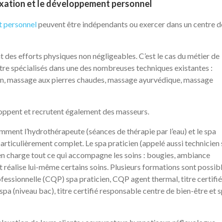
laxation et le développement personnel
 personnel
peuvent être indépendants ou exercer dans un centre d
nt des efforts physiques non négligeables. C’est le cas du métier de
tre spécialisés dans une des nombreuses techniques existantes :
en, massage aux pierres chaudes, massage ayurvédique, massage
eloppent et recrutent également des masseurs.
mment l’hydrothérapeute (séances de thérapie par l’eau) et le spa
 particulièrement complet. Le spa praticien (appelé aussi technicien
nd en charge tout ce qui accompagne les soins : bougies, ambiance
 réalise lui-même certains soins. Plusieurs formations sont possib
ofessionnelle (CQP) spa praticien, CQP agent thermal, titre certifié
 spa (niveau bac), titre certifié responsable centre de bien-être et 