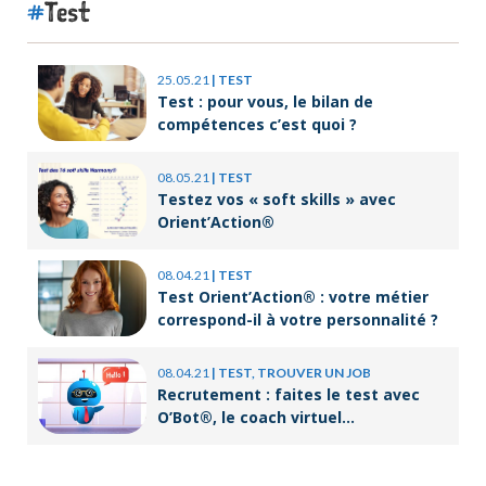
Test
25.05.21
|
TEST
Test : pour vous, le bilan de
compétences c’est quoi ?
08.05.21
|
TEST
Testez vos « soft skills » avec
Orient’Action®
08.04.21
|
TEST
Test Orient’Action® : votre métier
correspond-il à votre personnalité ?
08.04.21
|
TEST, TROUVER UN JOB
Recrutement : faites le test avec
O’Bot®, le coach virtuel
d’Orient’Action®