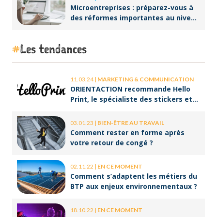
Microentreprises : préparez-vous à
des réformes importantes au niveau
de la facturation !
Les tendances
11.03.24
|
MARKETING & COMMUNICATION
ORIENTACTION recommande Hello
Print, le spécialiste des stickers et
des brochures
03.01.23
|
BIEN-ÊTRE AU TRAVAIL
Comment rester en forme après
votre retour de congé ?
02.11.22
|
EN CE MOMENT
Comment s’adaptent les métiers du
BTP aux enjeux environnementaux ?
18.10.22
|
EN CE MOMENT