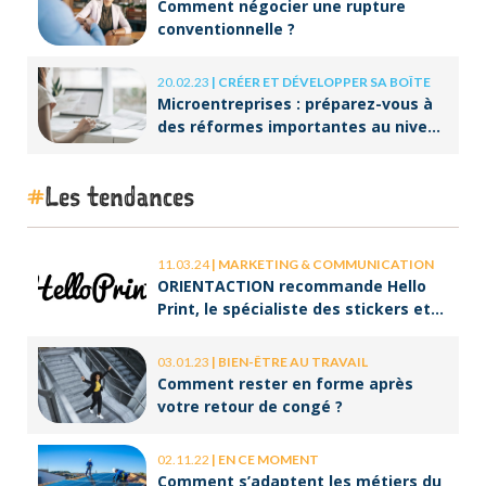
Comment négocier une rupture
conventionnelle ?
20.02.23
|
CRÉER ET DÉVELOPPER SA BOÎTE
Microentreprises : préparez-vous à
des réformes importantes au niveau
de la facturation !
Les tendances
11.03.24
|
MARKETING & COMMUNICATION
ORIENTACTION recommande Hello
Print, le spécialiste des stickers et
des brochures
03.01.23
|
BIEN-ÊTRE AU TRAVAIL
Comment rester en forme après
votre retour de congé ?
02.11.22
|
EN CE MOMENT
Comment s’adaptent les métiers du