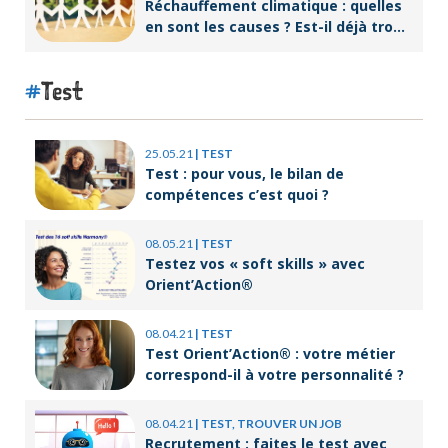
Réchauffement climatique : quelles
en sont les causes ? Est-il déjà trop
tard pour l’endiguer ?
Test
25.05.21
|
TEST
Test : pour vous, le bilan de
compétences c’est quoi ?
08.05.21
|
TEST
Testez vos « soft skills » avec
Orient’Action®
08.04.21
|
TEST
Test Orient’Action® : votre métier
correspond-il à votre personnalité ?
08.04.21
|
TEST, TROUVER UN JOB
Recrutement : faites le test avec