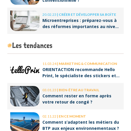
conventionnelle ?
20.02.23
|
CRÉER ET DÉVELOPPER SA BOÎTE
Microentreprises : préparez-vous à
des réformes importantes au niveau
de la facturation !
Les tendances
11.03.24
|
MARKETING & COMMUNICATION
ORIENTACTION recommande Hello
Print, le spécialiste des stickers et
des brochures
03.01.23
|
BIEN-ÊTRE AU TRAVAIL
Comment rester en forme après
votre retour de congé ?
02.11.22
|
EN CE MOMENT
Comment s’adaptent les métiers du
BTP aux enjeux environnementaux ?