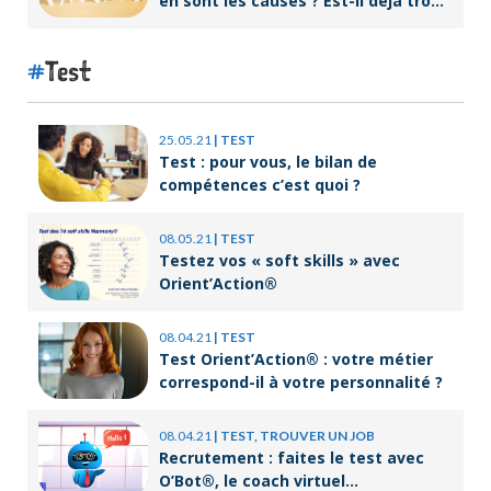
en sont les causes ? Est-il déjà trop
tard pour l’endiguer ?
Test
25.05.21
|
TEST
Test : pour vous, le bilan de
compétences c’est quoi ?
08.05.21
|
TEST
Testez vos « soft skills » avec
Orient’Action®
08.04.21
|
TEST
Test Orient’Action® : votre métier
correspond-il à votre personnalité ?
08.04.21
|
TEST, TROUVER UN JOB
Recrutement : faites le test avec
O’Bot®, le coach virtuel