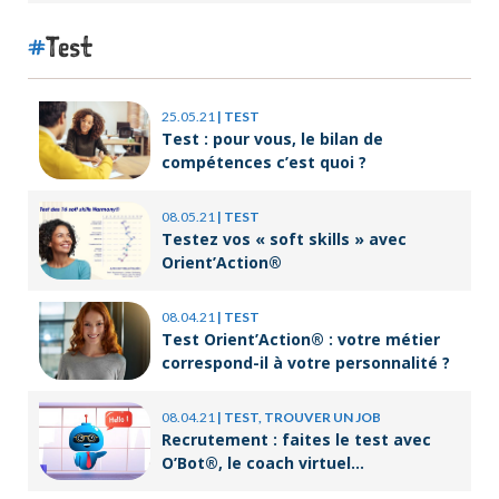
Test
25.05.21
|
TEST
Test : pour vous, le bilan de
compétences c’est quoi ?
08.05.21
|
TEST
Testez vos « soft skills » avec
Orient’Action®
08.04.21
|
TEST
Test Orient’Action® : votre métier
correspond-il à votre personnalité ?
08.04.21
|
TEST, TROUVER UN JOB
Recrutement : faites le test avec
O’Bot®, le coach virtuel
d’Orient’Action®