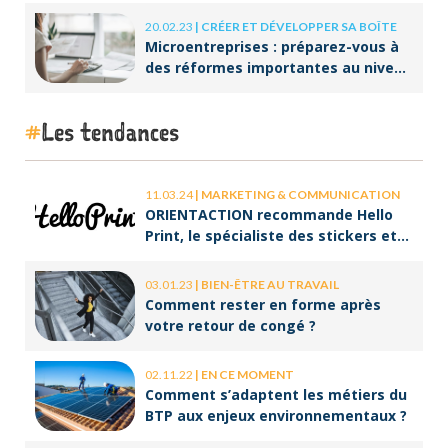
20.02.23
|
CRÉER ET DÉVELOPPER SA BOÎTE
Microentreprises : préparez-vous à
des réformes importantes au niveau
de la facturation !
Les tendances
11.03.24
|
MARKETING & COMMUNICATION
ORIENTACTION recommande Hello
Print, le spécialiste des stickers et
des brochures
03.01.23
|
BIEN-ÊTRE AU TRAVAIL
Comment rester en forme après
votre retour de congé ?
02.11.22
|
EN CE MOMENT
Comment s’adaptent les métiers du
BTP aux enjeux environnementaux ?