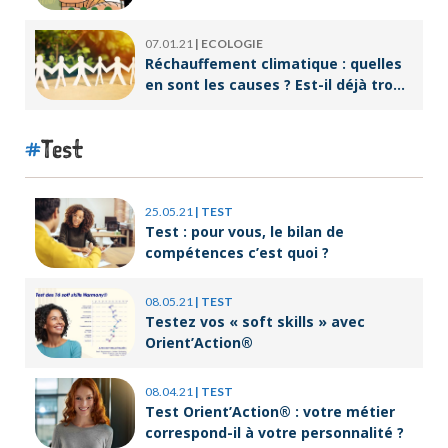
07.01.21
|
ECOLOGIE
Réchauffement climatique : quelles
en sont les causes ? Est-il déjà trop
tard pour l’endiguer ?
Test
25.05.21
|
TEST
Test : pour vous, le bilan de
compétences c’est quoi ?
08.05.21
|
TEST
Testez vos « soft skills » avec
Orient’Action®
08.04.21
|
TEST
Test Orient’Action® : votre métier
correspond-il à votre personnalité ?