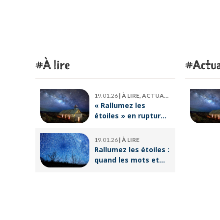
À lire
Actua
19.01.26
|
À LIRE, ACTUALITÉ
« Rallumez les
étoiles » en rupture
de stock : où trouver
le livre d’Emeric
19.01.26
|
À LIRE
Lebreton dès
Rallumez les étoiles :
maintenant ?
quand les mots et
les images ravivent
l’espoir intérieur