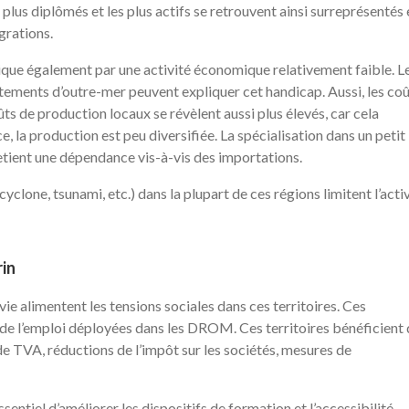
lus diplômés et les plus actifs se retrouvent ainsi surreprésentés 
grations.
lique également par une activité économique relativement faible. L
ements d’outre-mer peuvent expliquer cet handicap. Aussi, les co
ts de production locaux se révèlent aussi plus élevés, car cela
 la production est peu diversifiée. La spécialisation dans un petit
tient une dépendance vis-à-vis des importations.
cyclone, tsunami, etc.) dans la plupart de ces régions limitent l’acti
rin
vie alimentent les tensions sociales dans ces territoires. Ces
ur de l’emploi déployées dans les DROM. Ces territoires bénéficient
 de TVA, réductions de l’impôt sur les sociétés, mesures de
entiel d’améliorer les dispositifs de formation et l’accessibilité