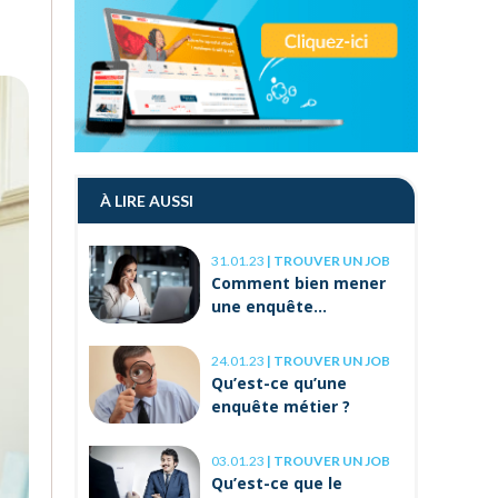
À LIRE AUSSI
31.01.23
|
TROUVER UN JOB
Comment bien mener
une enquête
professionnelle ?
24.01.23
|
TROUVER UN JOB
Qu’est-ce qu’une
enquête métier ?
03.01.23
|
TROUVER UN JOB
Qu’est-ce que le