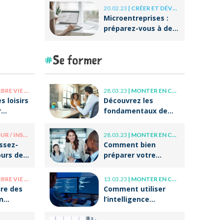
20.02.23
|
CRÉER ET DÉVELOPPER SA BOÎTE
Microentreprises :
préparez-vous à des
réformes
importantes au
Se former
niveau de la
facturation !
E PRO / VIE PERSO
28.03.23
|
MONTER EN COMPÉTENCE
s loisirs
Découvrez les
r
fondamentaux de
r après
l’accompagnement
et du coaching !
/ INSOLITE
28.03.23
|
MONTER EN COMPÉTENCE
issez-
Comment bien
ours de
préparer votre
tes
entrée dans la vie
professionnelle ?
E PRO / VIE PERSO
13.03.23
|
MONTER EN COMPÉTENCE
re des
Comment utiliser
n
l’intelligence
otre
artificielle (IA) dans
 ?
ses écrits