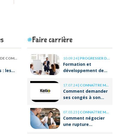
es
Faire carrière
 COMPÉTENCES
10.09.24
|
PROGRESSER DANS SA CARRIÈRE
Formation et
: les
développement des
our
compétences : les
clés de la réussite à
17.07.24
|
CONNAÎTRE MES DROITS
ON va
long terme
Comment demander
ses congés à son
employeur ?
07.03.23
|
CONNAÎTRE MES DROITS
Comment négocier
une rupture
conventionnelle ?