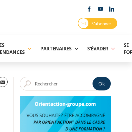
S'abonner
ES
SE
PARTENAIRES
S'ÉVADER
ENDANCES
FO
Ok