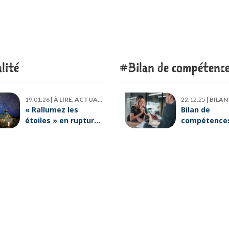
lité
Bilan de compétenc
19.01.26
|
À LIRE, ACTUALITÉ
22.12.25
|
BILAN DE
« Rallumez les
Bilan de
étoiles » en rupture
compétences 
de stock : où trouver
six raisons p
le livre d’Emeric
lesquelles
Lebreton dès
ORIENTACTI
maintenant ?
plus loin