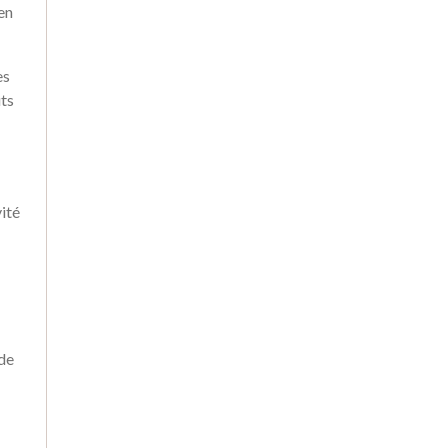
en
08.04.21
|
BIEN-ÊTRE AU TRAVAIL
Mal-être « Je ne me
es
sens pas bien au
ûts
travail, que faire ? »
18.01.22
|
EN CE MOMENT
Quels sont les emplois
les mieux payés en
2022 ?
vité
 de