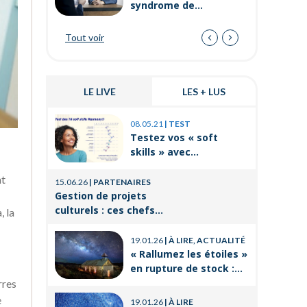
syndrome de
l’imposteur ?
Tout voir
LE LIVE
LES + LUS
03.11.25
|
P
08.05.21
|
TEST
Prévenir 
Testez vos « soft
internes
skills » avec
de travai
Orient’Action®
21.08.25
|
P
nt
15.06.26
|
PARTENAIRES
La format
Gestion de projets
un levier
culturels : ces chefs
, la
réussir 
d’orchestre de l’ombre
14.03.25
|
P
professi
qui font vivre la culture
19.01.26
|
À LIRE, ACTUALITÉ
Voyages e
« Rallumez les étoiles »
CSE : les
en rupture de stock :
offres po
où trouver le livre
rres
21.11.24
|
P
d’Emeric Lebreton dès
Qu’est-ce
e
19.01.26
|
À LIRE