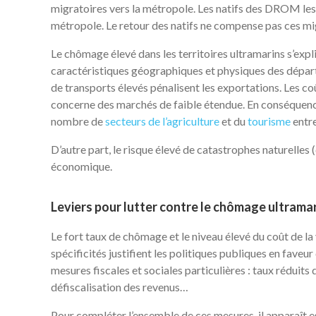
migratoires vers la métropole. Les natifs des DROM les p
métropole. Le retour des natifs ne compense pas ces mi
Le chômage élevé dans les territoires ultramarins s’exp
caractéristiques géographiques et physiques des départ
de transports élevés pénalisent les exportations. Les coû
concerne des marchés de faible étendue. En conséquence,
nombre de
secteurs de l’agriculture
et du
tourisme
entre
D’autre part, le risque élevé de catastrophes naturelles (
économique.
Leviers pour lutter contre le chômage ultrama
Le fort taux de chômage et le niveau élevé du coût de la 
spécificités justifient les politiques publiques en fave
mesures fiscales et sociales particulières : taux réduits
défiscalisation des revenus…
Pour compléter l’ensemble de ces mesures, il apparaît ess