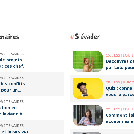
naires
S'évader
PARTENAIRES
15.11.22
|
ÉQUILIBRE VI
de projets
Découvrez ce
s : ces chefs
parfaits pou
tre de
décompresse
PARTENAIRES
qui font vivre
le travail !
08.11.22
|
HUMOUR 
 les conflits
re
Quiz : conna
 pour un
vous le parc
e travail
ces humoris
PARTENAIRES
populaires ?
ation en
02.11.22
|
ÉQUILIBRE VI
n levier clé
Comment fai
ssir sa
économies e
PARTENAIRES
rsion
optimisant v
et loisirs via
onnelle
organisation