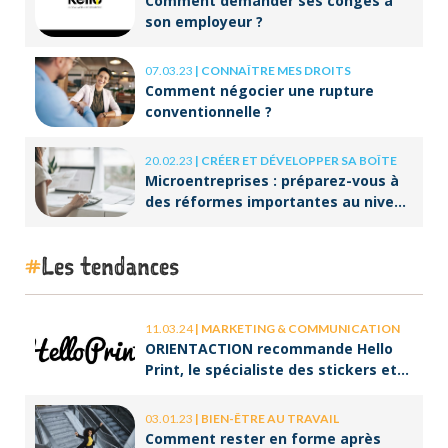
Comment demander ses congés à
son employeur ?
07.03.23
|
CONNAÎTRE MES DROITS
Comment négocier une rupture
conventionnelle ?
20.02.23
|
CRÉER ET DÉVELOPPER SA BOÎTE
Microentreprises : préparez-vous à
des réformes importantes au niveau
de la facturation !
Les tendances
11.03.24
|
MARKETING & COMMUNICATION
ORIENTACTION recommande Hello
Print, le spécialiste des stickers et
des brochures
03.01.23
|
BIEN-ÊTRE AU TRAVAIL
Comment rester en forme après