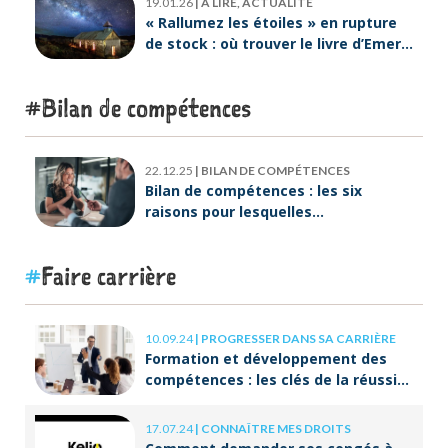
19.01.26
|
À LIRE, ACTUALITÉ
« Rallumez les étoiles » en rupture
de stock : où trouver le livre d’Emeric
Lebreton dès maintenant ?
Bilan de compétences
22.12.25
|
BILAN DE COMPÉTENCES
Bilan de compétences : les six
raisons pour lesquelles
ORIENTACTION va plus loin
Faire carrière
10.09.24
|
PROGRESSER DANS SA CARRIÈRE
Formation et développement des
compétences : les clés de la réussite
à long terme
17.07.24
|
CONNAÎTRE MES DROITS