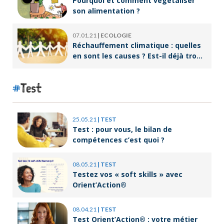
Pourquoi et comment végétaliser
son alimentation ?
07.01.21
|
ECOLOGIE
Réchauffement climatique : quelles
en sont les causes ? Est-il déjà trop
tard pour l’endiguer ?
Test
25.05.21
|
TEST
Test : pour vous, le bilan de
compétences c’est quoi ?
08.05.21
|
TEST
Testez vos « soft skills » avec
Orient’Action®
08.04.21
|
TEST
Test Orient’Action® : votre métier