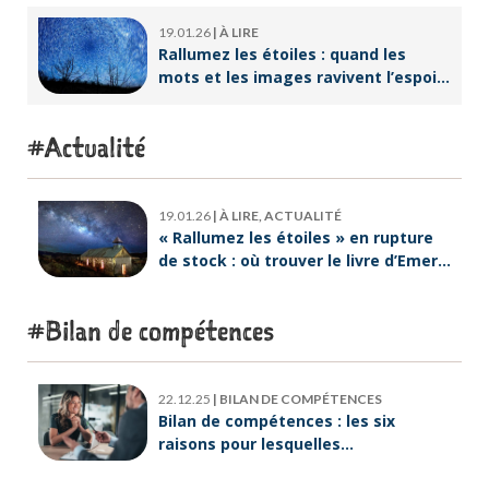
Lebreton dès maintenant ?
19.01.26
|
À LIRE
Rallumez les étoiles : quand les
mots et les images ravivent l’espoir
intérieur
Actualité
19.01.26
|
À LIRE, ACTUALITÉ
« Rallumez les étoiles » en rupture
de stock : où trouver le livre d’Emeric
Lebreton dès maintenant ?
Bilan de compétences
22.12.25
|
BILAN DE COMPÉTENCES
Bilan de compétences : les six
raisons pour lesquelles
ORIENTACTION va plus loin