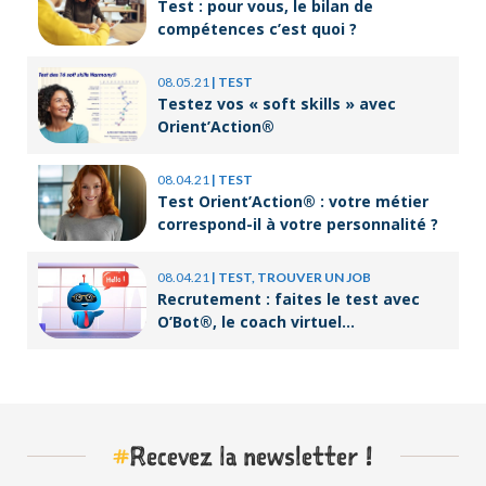
Test : pour vous, le bilan de
compétences c’est quoi ?
08.05.21
|
TEST
Testez vos « soft skills » avec
Orient’Action®
08.04.21
|
TEST
Test Orient’Action® : votre métier
correspond-il à votre personnalité ?
08.04.21
|
TEST, TROUVER UN JOB
Recrutement : faites le test avec
O’Bot®, le coach virtuel
d’Orient’Action®
#
Recevez la newsletter !