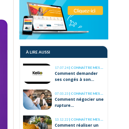
À LIRE AUSSI
17.07.24
|
CONNAÎTRE MES DROITS
Comment demander
ses congés à son
employeur ?
07.03.23
|
CONNAÎTRE MES DROITS
Comment négocier une
rupture
conventionnelle ?
13.12.22
|
CONNAÎTRE MES DROITS
Comment réaliser un