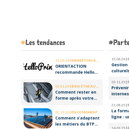
Les tendances
Parte
15.06.26
|
11.03.24
|
MARKETING & COMMUNICATION
Gestion 
ORIENTACTION
culturel
recommande Hello
d’orches
Print, le spécialiste
03.11.25
|
l’ombre 
des stickers et des
03.01.23
|
BIEN-ÊTRE AU TRAVAIL
Prévenir
la cultu
brochures
Comment rester en
internes
forme après votre
climat d
retour de congé ?
21.08.25
|
serein
La form
02.11.22
|
EN CE MOMENT
ligne : u
Comment s’adaptent
pour réu
les métiers du BTP
14.03.25
|
reconve