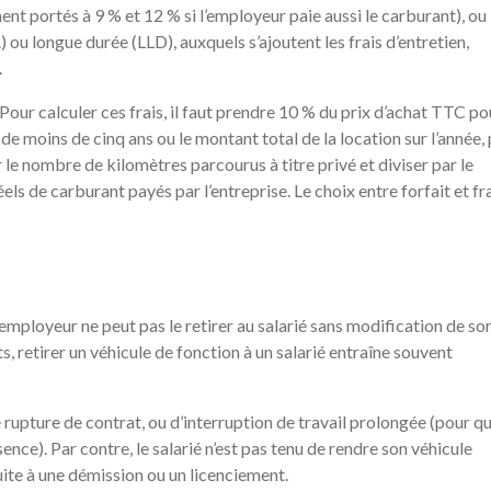
nt portés à 9 % et 12 % si l’employeur paie aussi le carburant), ou
ou longue durée (LLD), auxquels s’ajoutent les frais d’entretien,
.
 Pour calculer ces frais, il faut prendre 10 % du prix d’achat TTC po
de moins de cinq ans ou le montant total de la location sur l’année, 
ar le nombre de kilomètres parcourus à titre privé et diviser par le
els de carburant payés par l’entreprise. Le choix entre forfait et fr
’employeur ne peut pas le retirer au salarié sans modification de so
ts, retirer un véhicule de fonction à un salarié entraîne souvent
e rupture de contrat, ou d’interruption de travail prolongée (pour qu
ence). Par contre, le salarié n’est pas tenu de rendre son véhicule
uite à une démission ou un licenciement.