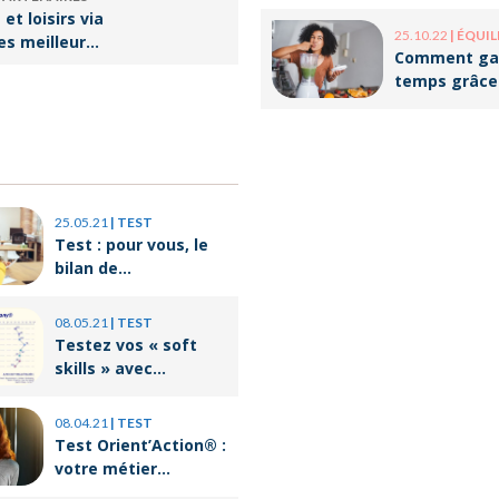
optimisant v
et loisirs via
onnelle
organisation
25.10.22
|
ÉQUILIBRE VI
les meilleures
Comment ga
our les
temps grâce
batch cookin
25.05.21
|
TEST
Test : pour vous, le
bilan de
compétences c’est
quoi ?
08.05.21
|
TEST
Testez vos « soft
skills » avec
Orient’Action®
08.04.21
|
TEST
Test Orient’Action® :
votre métier
correspond-il à votre