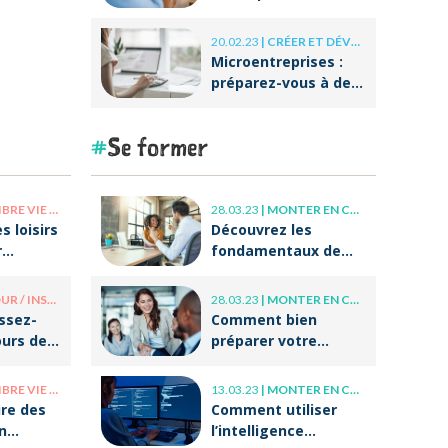
conventionnelle ?
20.02.23
|
CRÉER ET DÉVELOPPER SA BOÎTE
Microentreprises :
préparez-vous à des
réformes
importantes au
Se former
niveau de la
facturation !
E PRO / VIE PERSO
28.03.23
|
MONTER EN COMPÉTENCE
s loisirs
Découvrez les
r
fondamentaux de
r après
l’accompagnement
et du coaching !
/ INSOLITE
28.03.23
|
MONTER EN COMPÉTENCE
issez-
Comment bien
ours de
préparer votre
tes
entrée dans la vie
professionnelle ?
E PRO / VIE PERSO
13.03.23
|
MONTER EN COMPÉTENCE
re des
Comment utiliser
n
l’intelligence