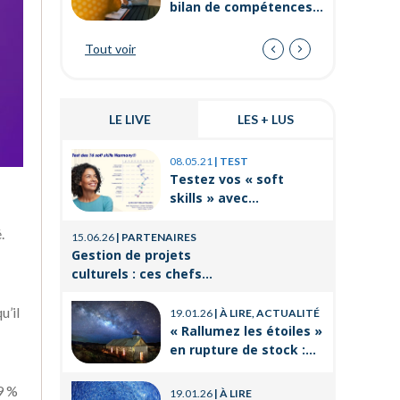
bilan de compétences
dans la fonction
publique ?
Tout voir
LE LIVE
LES + LUS
03.11.25
|
P
08.05.21
|
TEST
Prévenir 
Testez vos « soft
internes
skills » avec
de travai
Orient’Action®
21.08.25
|
P
.
15.06.26
|
PARTENAIRES
La format
Gestion de projets
un levier
culturels : ces chefs
réussir 
d’orchestre de l’ombre
14.03.25
|
P
professi
qui font vivre la culture
u’il
19.01.26
|
À LIRE, ACTUALITÉ
Voyages e
« Rallumez les étoiles »
CSE : les
en rupture de stock :
offres po
où trouver le livre
21.11.24
|
P
d’Emeric Lebreton dès
Qu’est-ce
 9 %
19.01.26
|
À LIRE