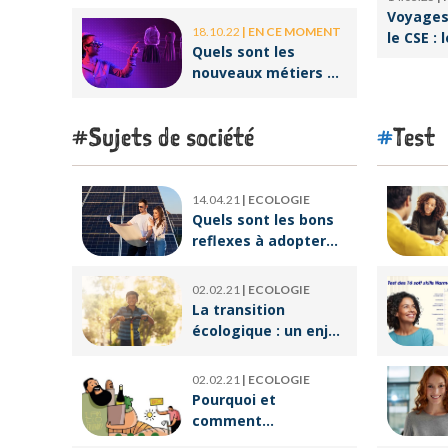
aux enjeux
Voyages 
professi
environnementaux ?
18.10.22
|
EN CE MOMENT
le CSE : 
Quels sont les
offres p
nouveaux métiers de
salariés
la réalité virtuelle ?
Sujets de société
Test
14.04.21
|
ECOLOGIE
Quels sont les bons
reflexes à adopter
pour devenir
écoresponsable ?
02.02.21
|
ECOLOGIE
La transition
écologique : un enjeu
crucial pour un
avenir meilleur
02.02.21
|
ECOLOGIE
Pourquoi et
comment
végétaliser son