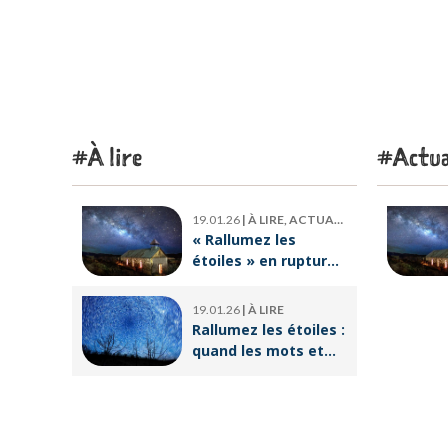
À lire
Actua
19.01.26
|
À LIRE, ACTUALITÉ
« Rallumez les
étoiles » en rupture
de stock : où trouver
le livre d’Emeric
19.01.26
|
À LIRE
Lebreton dès
Rallumez les étoiles :
maintenant ?
quand les mots et
les images ravivent
l’espoir intérieur