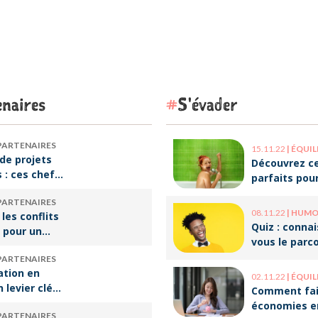
naires
S'évader
PARTENAIRES
15.11.22
|
ÉQUILIBRE VI
de projets
Découvrez ce
s : ces chefs
parfaits pou
tre de
décompresse
PARTENAIRES
qui font vivre
le travail !
08.11.22
|
HUMOUR 
 les conflits
re
Quiz : conna
 pour un
vous le parc
e travail
ces humoris
PARTENAIRES
populaires ?
ation en
02.11.22
|
ÉQUILIBRE VI
n levier clé
Comment fai
ssir sa
économies e
PARTENAIRES
rsion