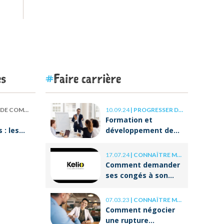
es
Faire carrière
 COMPÉTENCES
10.09.24
|
PROGRESSER DANS SA CARRIÈRE
Formation et
: les
développement des
our
compétences : les
clés de la réussite à
17.07.24
|
CONNAÎTRE MES DROITS
ON va
long terme
Comment demander
ses congés à son
employeur ?
07.03.23
|
CONNAÎTRE MES DROITS
Comment négocier
une rupture