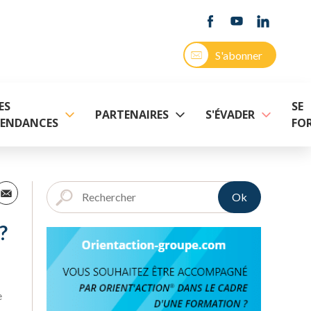
S'abonner
ES
SE
PARTENAIRES
S'ÉVADER
ENDANCES
FO
Ok
?
e