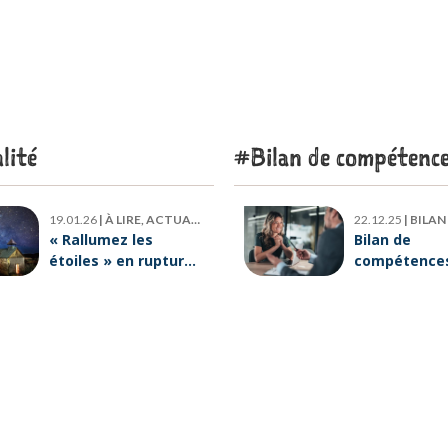
lité
Bilan de compétenc
19.01.26
|
À LIRE, ACTUALITÉ
22.12.25
|
BILAN DE
« Rallumez les
Bilan de
étoiles » en rupture
compétences 
de stock : où trouver
six raisons p
le livre d’Emeric
lesquelles
Lebreton dès
ORIENTACTI
maintenant ?
plus loin