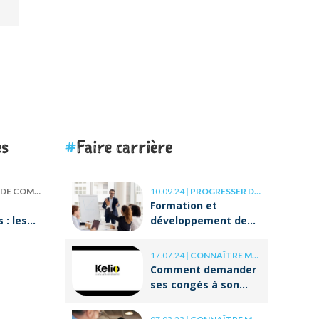
es
Faire carrière
 COMPÉTENCES
10.09.24
|
PROGRESSER DANS SA CARRIÈRE
Formation et
: les
développement des
our
compétences : les
clés de la réussite à
17.07.24
|
CONNAÎTRE MES DROITS
ON va
long terme
Comment demander
ses congés à son
employeur ?