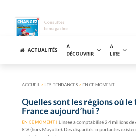
Consultez
le magazine
À
À
ACTUALITÉS
DÉCOUVRIR
LIRE
ACCUEIL
>
LES TENDANCES
>
EN CE MOMENT
Quelles sont les régions où le
France aujourd’hui ?
L’Insee a comptabilisé 2,4 millions d
EN CE MOMENT
8 % (hors Mayotte). Des disparités importantes existent