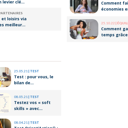
n levier clé
Comment fai
ssir sa
économies e
PARTENAIRES
rsion
optimisant v
et loisirs via
onnelle
organisation
25.10.22
|
ÉQUILIBRE VI
les meilleures
Comment ga
our les
temps grâce
batch cookin
25.05.21
|
TEST
Test : pour vous, le
bilan de
compétences c’est
quoi ?
08.05.21
|
TEST
Testez vos « soft
skills » avec
Orient’Action®
08.04.21
|
TEST