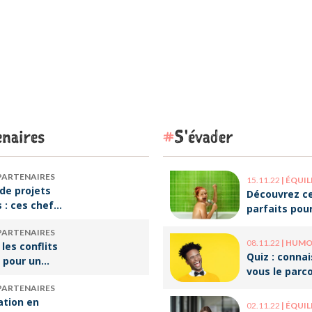
naires
S'évader
PARTENAIRES
15.11.22
|
ÉQUILIBRE VI
de projets
Découvrez ce
s : ces chefs
parfaits pou
tre de
décompresse
PARTENAIRES
qui font vivre
le travail !
08.11.22
|
HUMOUR 
 les conflits
re
Quiz : conna
 pour un
vous le parc
e travail
ces humoris
PARTENAIRES
populaires ?
ation en
02.11.22
|
ÉQUILIBRE VI