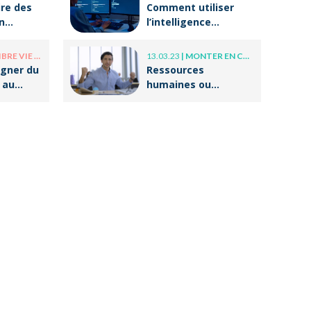
re des
Comment utiliser
n
l’intelligence
otre
artificielle (IA) dans
 ?
ses écrits
E PRO / VIE PERSO
13.03.23
|
MONTER EN COMPÉTENCE
professionnels ?
gner du
Ressources
 au
humaines ou
g ?
responsable
formation :
comment
accompagner un
public en
reconversion
professionnelle ?