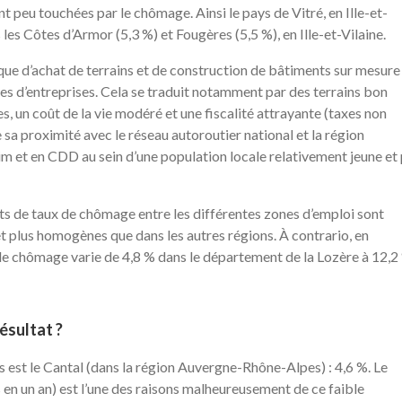
t peu touchées par le chômage. Ainsi le pays de Vitré, en Ille-et-
 les Côtes d’Armor (5,3 %) et Fougères (5,5 %), en Ille-et-Vilaine.
que d’achat de terrains et de construction de bâtiments sur mesure
nes d’entreprises. Cela se traduit notamment par des terrains bon
 un coût de la vie modéré et une fiscalité attrayante (taxes non
sa proximité avec le réseau autoroutier national et la région
rim et en CDD au sein d’une population locale relativement jeune et
s de taux de chômage entre les différentes zones d’emploi sont
et plus homogènes que dans les autres régions. À contrario, en
 de chômage varie de 4,8 % dans le département de la Lozère à 12,2
ésultat ?
 est le Cantal (dans la région Auvergne-Rhône-Alpes) : 4,6 %. Le
n un an) est l’une des raisons malheureusement de ce faible