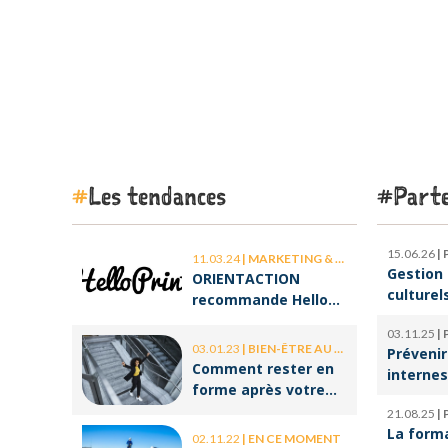
Les tendances
Parte
15.06.26
|
11.03.24
|
MARKETING & COMMUNICATION
Gestion 
ORIENTACTION
culturel
recommande Hello
d’orches
Print, le spécialiste
03.11.25
|
l’ombre 
des stickers et des
03.01.23
|
BIEN-ÊTRE AU TRAVAIL
Prévenir
la cultu
brochures
Comment rester en
internes
forme après votre
climat d
retour de congé ?
21.08.25
|
serein
La form
02.11.22
|
EN CE MOMENT