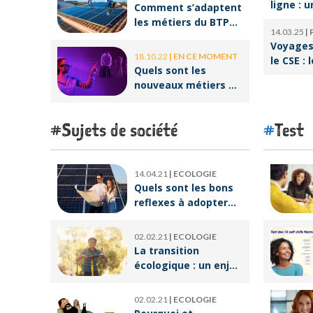
ligne : u
Comment s’adaptent
pour réu
les métiers du BTP
14.03.25
|
reconve
aux enjeux
Voyages 
professi
environnementaux ?
18.10.22
|
EN CE MOMENT
le CSE : 
Quels sont les
offres p
nouveaux métiers de
salariés
la réalité virtuelle ?
Sujets de société
Test
14.04.21
|
ECOLOGIE
Quels sont les bons
reflexes à adopter
pour devenir
écoresponsable ?
02.02.21
|
ECOLOGIE
La transition
écologique : un enjeu
crucial pour un
avenir meilleur
02.02.21
|
ECOLOGIE