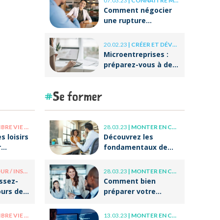
07.03.23
|
CONNAÎTRE MES DROITS
Comment négocier
une rupture
conventionnelle ?
20.02.23
|
CRÉER ET DÉVELOPPER SA BOÎTE
Microentreprises :
préparez-vous à des
réformes
importantes au
Se former
niveau de la
facturation !
E PRO / VIE PERSO
28.03.23
|
MONTER EN COMPÉTENCE
s loisirs
Découvrez les
r
fondamentaux de
r après
l’accompagnement
et du coaching !
/ INSOLITE
28.03.23
|
MONTER EN COMPÉTENCE
issez-
Comment bien
ours de
préparer votre
tes
entrée dans la vie
professionnelle ?
E PRO / VIE PERSO
13.03.23
|
MONTER EN COMPÉTENCE