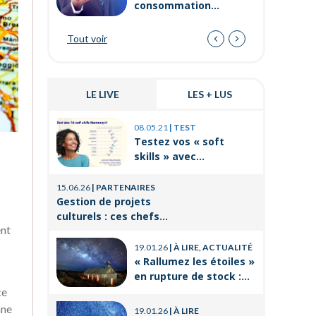
consommation
d’énergie en entreprise
?
Tout voir
LE LIVE
LES + LUS
03.11.25
|
P
08.05.21
|
TEST
Prévenir 
Testez vos « soft
internes
skills » avec
de travai
Orient’Action®
21.08.25
|
P
-
15.06.26
|
PARTENAIRES
La format
Gestion de projets
un levier
culturels : ces chefs
réussir 
ent
d’orchestre de l’ombre
14.03.25
|
P
professi
qui font vivre la culture
19.01.26
|
À LIRE, ACTUALITÉ
Voyages e
« Rallumez les étoiles »
CSE : les
en rupture de stock :
offres po
où trouver le livre
ce
21.11.24
|
P
d’Emeric Lebreton dès
Qu’est-ce
nne
19.01.26
|
À LIRE