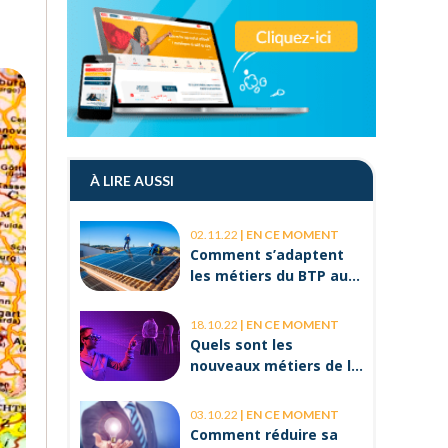
À LIRE AUSSI
02.11.22
|
EN CE MOMENT
Comment s’adaptent
les métiers du BTP aux
enjeux
environnementaux ?
18.10.22
|
EN CE MOMENT
Quels sont les
nouveaux métiers de la
réalité virtuelle ?
03.10.22
|
EN CE MOMENT
Comment réduire sa