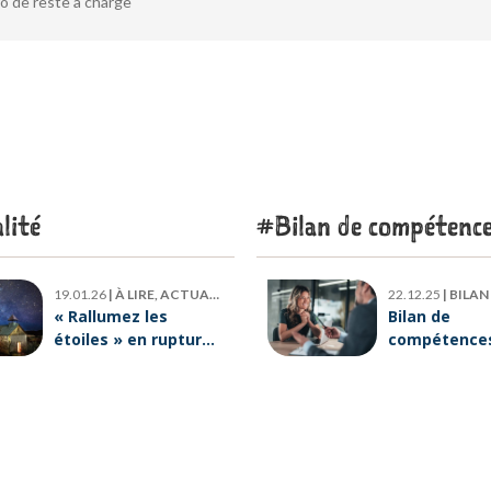
o de reste à charge
lité
Bilan de compétenc
19.01.26
|
À LIRE, ACTUALITÉ
22.12.25
|
BILAN DE
« Rallumez les
Bilan de
étoiles » en rupture
compétences 
de stock : où trouver
six raisons p
le livre d’Emeric
lesquelles
Lebreton dès
ORIENTACTI
maintenant ?
plus loin