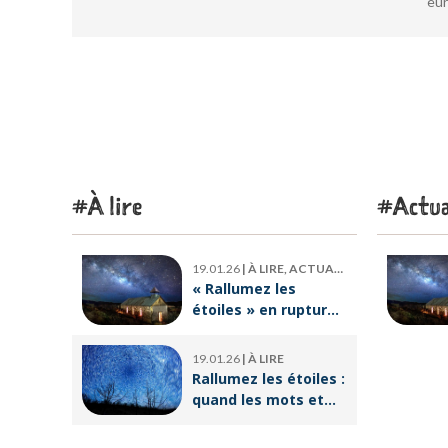
eur
À lire
Actua
19.01.26
|
À LIRE, ACTUALITÉ
« Rallumez les
étoiles » en rupture
de stock : où trouver
le livre d’Emeric
19.01.26
|
À LIRE
Lebreton dès
Rallumez les étoiles :
maintenant ?
quand les mots et
les images ravivent
l’espoir intérieur