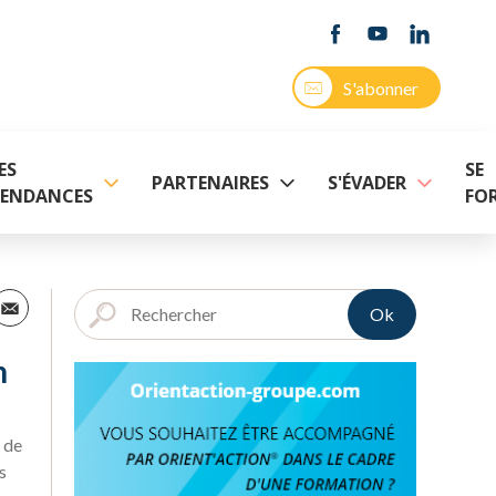
S'abonner
ES
SE
PARTENAIRES
S'ÉVADER
ENDANCES
FO
Ok
n
 de
s