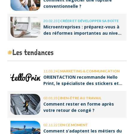
conventionnelle ?
20.02.23
|
CRÉER ET DÉVELOPPER SA BOÎTE
Microentreprises : préparez-vous à
des réformes importantes au niveau
de la facturation !
Les tendances
11.03.24
|
MARKETING & COMMUNICATION
ORIENTACTION recommande Hello
Print, le spécialiste des stickers et
des brochures
03.01.23
|
BIEN-ÊTRE AU TRAVAIL
Comment rester en forme après
votre retour de congé ?
02.11.22
|
EN CE MOMENT
Comment s’adaptent les métiers du