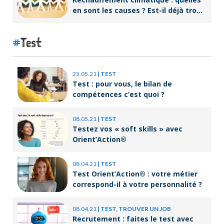
en sont les causes ? Est-il déjà trop
tard pour l’endiguer ?
Test
25.05.21
|
TEST
Test : pour vous, le bilan de
compétences c’est quoi ?
08.05.21
|
TEST
Testez vos « soft skills » avec
Orient’Action®
08.04.21
|
TEST
Test Orient’Action® : votre métier
correspond-il à votre personnalité ?
08.04.21
|
TEST, TROUVER UN JOB
Recrutement : faites le test avec