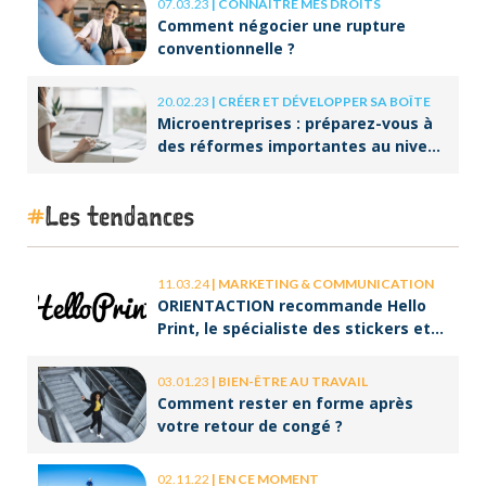
07.03.23
|
CONNAÎTRE MES DROITS
Comment négocier une rupture
conventionnelle ?
20.02.23
|
CRÉER ET DÉVELOPPER SA BOÎTE
Microentreprises : préparez-vous à
des réformes importantes au niveau
de la facturation !
Les tendances
11.03.24
|
MARKETING & COMMUNICATION
ORIENTACTION recommande Hello
Print, le spécialiste des stickers et
des brochures
03.01.23
|
BIEN-ÊTRE AU TRAVAIL
Comment rester en forme après
votre retour de congé ?
02.11.22
|
EN CE MOMENT