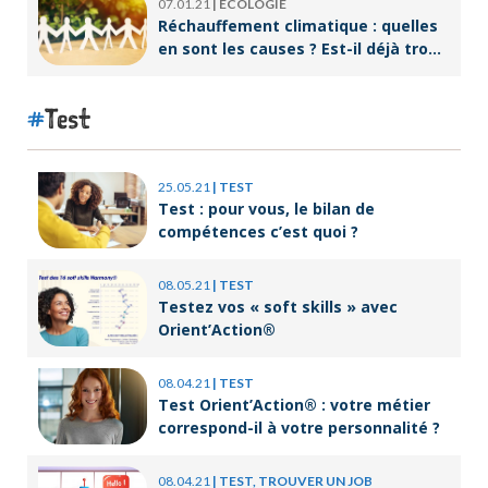
07.01.21
|
ECOLOGIE
Réchauffement climatique : quelles
en sont les causes ? Est-il déjà trop
tard pour l’endiguer ?
Test
25.05.21
|
TEST
Test : pour vous, le bilan de
compétences c’est quoi ?
08.05.21
|
TEST
Testez vos « soft skills » avec
Orient’Action®
08.04.21
|
TEST
Test Orient’Action® : votre métier
correspond-il à votre personnalité ?
08.04.21
|
TEST, TROUVER UN JOB