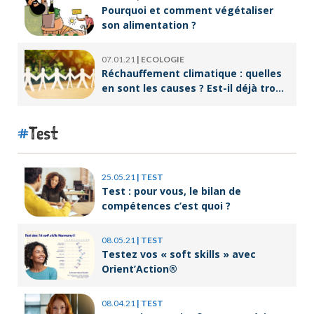
Pourquoi et comment végétaliser
son alimentation ?
07.01.21
|
ECOLOGIE
Réchauffement climatique : quelles
en sont les causes ? Est-il déjà trop
tard pour l’endiguer ?
Test
25.05.21
|
TEST
Test : pour vous, le bilan de
compétences c’est quoi ?
08.05.21
|
TEST
Testez vos « soft skills » avec
Orient’Action®
08.04.21
|
TEST