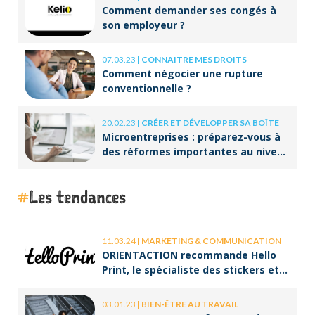
Comment demander ses congés à
son employeur ?
07.03.23
|
CONNAÎTRE MES DROITS
Comment négocier une rupture
conventionnelle ?
20.02.23
|
CRÉER ET DÉVELOPPER SA BOÎTE
Microentreprises : préparez-vous à
des réformes importantes au niveau
de la facturation !
Les tendances
11.03.24
|
MARKETING & COMMUNICATION
ORIENTACTION recommande Hello
Print, le spécialiste des stickers et
des brochures
03.01.23
|
BIEN-ÊTRE AU TRAVAIL