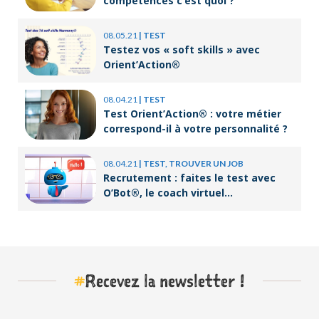
compétences c’est quoi ?
08.05.21
|
TEST
Testez vos « soft skills » avec
Orient’Action®
08.04.21
|
TEST
Test Orient’Action® : votre métier
correspond-il à votre personnalité ?
08.04.21
|
TEST, TROUVER UN JOB
Recrutement : faites le test avec
O’Bot®, le coach virtuel
d’Orient’Action®
#
Recevez la newsletter !