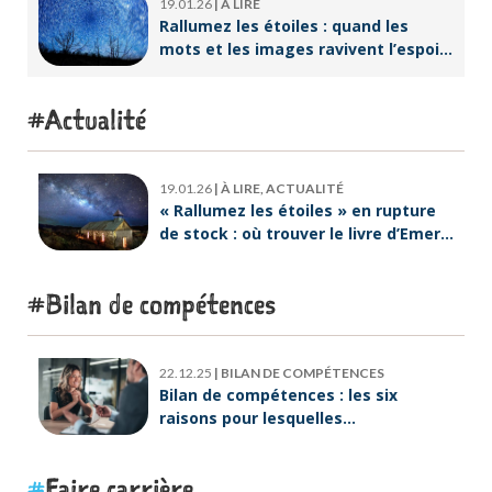
19.01.26
|
À LIRE
Rallumez les étoiles : quand les
mots et les images ravivent l’espoir
intérieur
Actualité
19.01.26
|
À LIRE, ACTUALITÉ
« Rallumez les étoiles » en rupture
de stock : où trouver le livre d’Emeric
Lebreton dès maintenant ?
Bilan de compétences
22.12.25
|
BILAN DE COMPÉTENCES
Bilan de compétences : les six
raisons pour lesquelles
ORIENTACTION va plus loin
Faire carrière