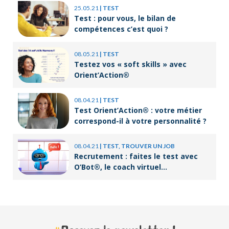
25.05.21
|
TEST
Test : pour vous, le bilan de
compétences c’est quoi ?
08.05.21
|
TEST
Testez vos « soft skills » avec
Orient’Action®
08.04.21
|
TEST
Test Orient’Action® : votre métier
correspond-il à votre personnalité ?
08.04.21
|
TEST, TROUVER UN JOB
Recrutement : faites le test avec
O’Bot®, le coach virtuel
d’Orient’Action®