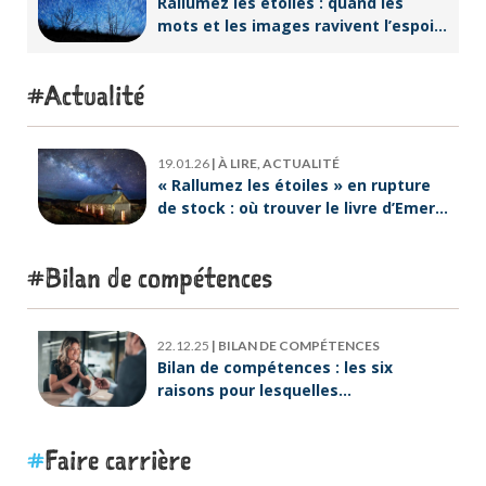
Rallumez les étoiles : quand les
mots et les images ravivent l’espoir
intérieur
Actualité
19.01.26
|
À LIRE, ACTUALITÉ
« Rallumez les étoiles » en rupture
de stock : où trouver le livre d’Emeric
Lebreton dès maintenant ?
Bilan de compétences
22.12.25
|
BILAN DE COMPÉTENCES
Bilan de compétences : les six
raisons pour lesquelles
ORIENTACTION va plus loin
Faire carrière