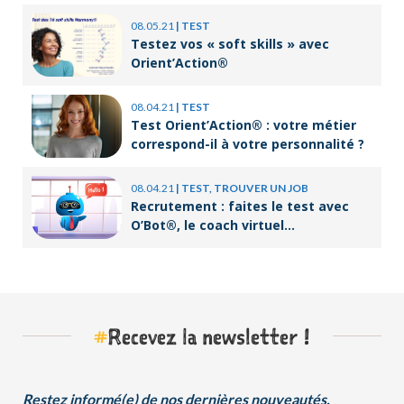
08.05.21
|
TEST
Testez vos « soft skills » avec
Orient’Action®
08.04.21
|
TEST
Test Orient’Action® : votre métier
correspond-il à votre personnalité ?
08.04.21
|
TEST, TROUVER UN JOB
Recrutement : faites le test avec
O’Bot®, le coach virtuel
d’Orient’Action®
#
Recevez la newsletter !
Restez informé(e) de nos dernières nouveautés.