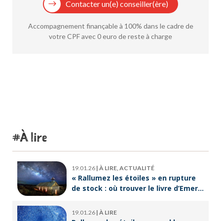
Contacter un(e) conseiller(ère)
Accompagnement finançable à 100% dans le cadre de
votre CPF avec 0 euro de reste à charge
À lire
19.01.26
|
À LIRE, ACTUALITÉ
« Rallumez les étoiles » en rupture
de stock : où trouver le livre d’Emeric
Lebreton dès maintenant ?
19.01.26
|
À LIRE