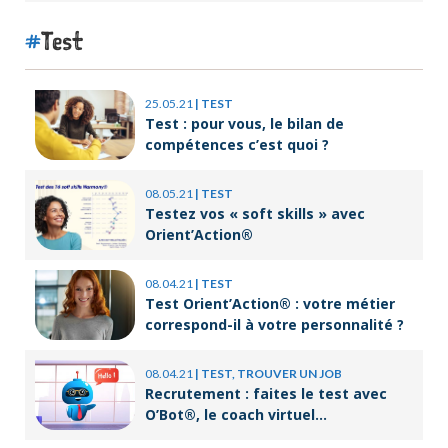
Test
25.05.21
|
TEST
Test : pour vous, le bilan de
compétences c’est quoi ?
08.05.21
|
TEST
Testez vos « soft skills » avec
Orient’Action®
08.04.21
|
TEST
Test Orient’Action® : votre métier
correspond-il à votre personnalité ?
08.04.21
|
TEST, TROUVER UN JOB
Recrutement : faites le test avec
O’Bot®, le coach virtuel
d’Orient’Action®