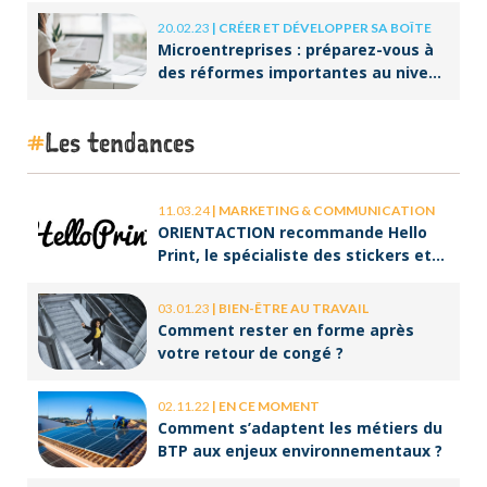
20.02.23
|
CRÉER ET DÉVELOPPER SA BOÎTE
Microentreprises : préparez-vous à
des réformes importantes au niveau
de la facturation !
Les tendances
11.03.24
|
MARKETING & COMMUNICATION
ORIENTACTION recommande Hello
Print, le spécialiste des stickers et
des brochures
03.01.23
|
BIEN-ÊTRE AU TRAVAIL
Comment rester en forme après
votre retour de congé ?
02.11.22
|
EN CE MOMENT
Comment s’adaptent les métiers du
BTP aux enjeux environnementaux ?