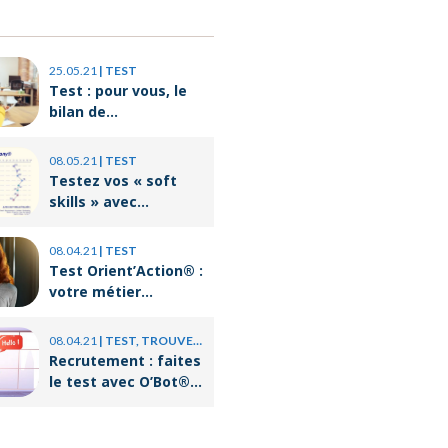
25.05.21
|
TEST
Test : pour vous, le
bilan de
compétences c’est
quoi ?
08.05.21
|
TEST
Testez vos « soft
skills » avec
Orient’Action®
08.04.21
|
TEST
Test Orient’Action® :
votre métier
correspond-il à votre
personnalité ?
08.04.21
|
TEST, TROUVER UN JOB
Recrutement : faites
le test avec O’Bot®,
le coach virtuel
d’Orient’Action®