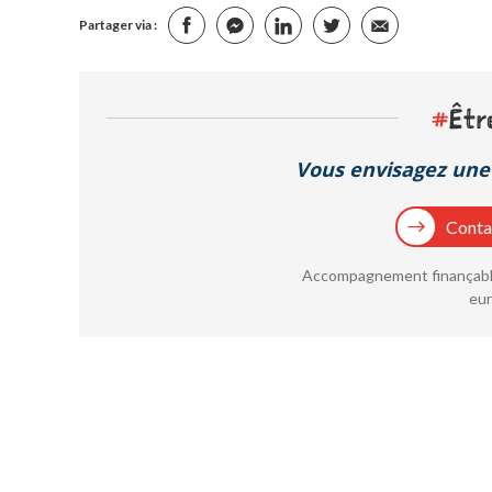
Partager via :
#
Êtr
Vous envisagez une 
Contac
Accompagnement finançable
eur