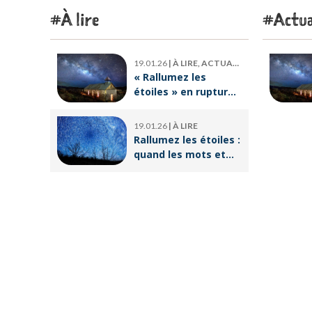
À lire
Actua
19.01.26
|
À LIRE, ACTUALITÉ
« Rallumez les
étoiles » en rupture
de stock : où trouver
le livre d’Emeric
19.01.26
|
À LIRE
Lebreton dès
Rallumez les étoiles :
maintenant ?
quand les mots et
les images ravivent
l’espoir intérieur