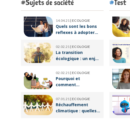
Sujets de société
Test
14.04.21
|
ECOLOGIE
Quels sont les bons
reflexes à adopter
pour devenir
écoresponsable ?
02.02.21
|
ECOLOGIE
La transition
écologique : un enjeu
crucial pour un
avenir meilleur
02.02.21
|
ECOLOGIE
Pourquoi et
comment
végétaliser son
alimentation ?
07.01.21
|
ECOLOGIE
Réchauffement
climatique : quelles
en sont les causes ?
Est-il déjà trop tard
pour l’endiguer ?