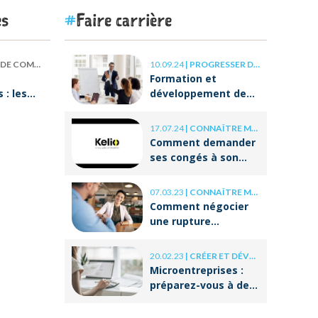
es
Faire carrière
 COMPÉTENCES
10.09.24
|
PROGRESSER DANS SA CARRIÈRE
Formation et
: les
développement des
our
compétences : les
clés de la réussite à
17.07.24
|
CONNAÎTRE MES DROITS
ON va
long terme
Comment demander
ses congés à son
employeur ?
07.03.23
|
CONNAÎTRE MES DROITS
Comment négocier
une rupture
conventionnelle ?
20.02.23
|
CRÉER ET DÉVELOPPER SA BOÎTE
Microentreprises :
préparez-vous à des
réformes
importantes au