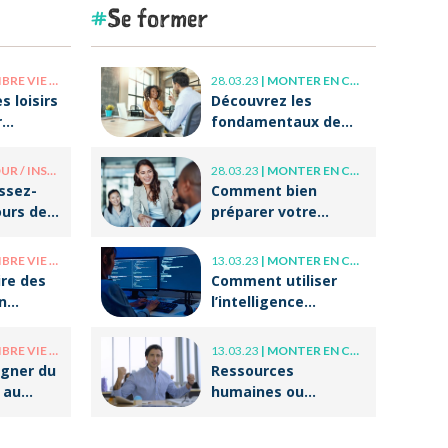
Se former
niveau de la
facturation !
E PRO / VIE PERSO
28.03.23
|
MONTER EN COMPÉTENCE
s loisirs
Découvrez les
r
fondamentaux de
r après
l’accompagnement
et du coaching !
/ INSOLITE
28.03.23
|
MONTER EN COMPÉTENCE
issez-
Comment bien
ours de
préparer votre
tes
entrée dans la vie
professionnelle ?
E PRO / VIE PERSO
13.03.23
|
MONTER EN COMPÉTENCE
re des
Comment utiliser
n
l’intelligence
otre
artificielle (IA) dans
 ?
ses écrits
E PRO / VIE PERSO
13.03.23
|
MONTER EN COMPÉTENCE
professionnels ?
gner du
Ressources
 au
humaines ou
g ?
responsable
formation :