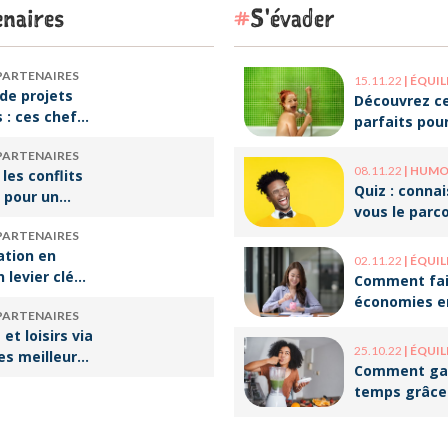
naires
S'évader
PARTENAIRES
15.11.22
|
ÉQUILIBRE VI
de projets
Découvrez ce
s : ces chefs
parfaits pou
tre de
décompresse
PARTENAIRES
qui font vivre
le travail !
08.11.22
|
HUMOUR 
 les conflits
re
Quiz : conna
 pour un
vous le parc
e travail
ces humoris
PARTENAIRES
populaires ?
ation en
02.11.22
|
ÉQUILIBRE VI
n levier clé
Comment fai
ssir sa
économies e
PARTENAIRES
rsion
optimisant v
et loisirs via
onnelle
organisation
25.10.22
|
ÉQUILIBRE VI
les meilleures
Comment ga
our les
temps grâce
batch cookin