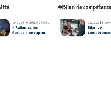
lité
Bilan de compétenc
19.01.26
|
À LIRE, ACTUALITÉ
22.12.25
|
BILAN DE
« Rallumez les
Bilan de
étoiles » en rupture
compétences 
de stock : où trouver
six raisons p
le livre d’Emeric
lesquelles
Lebreton dès
ORIENTACTI
maintenant ?
plus loin