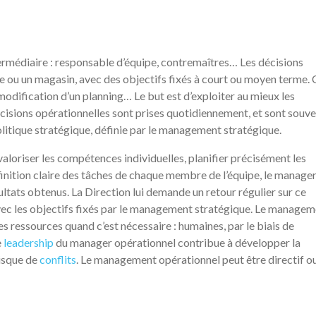
termédiaire : responsable d’équipe, contremaîtres… Les décisions
ce ou un magasin, avec des objectifs fixés à court ou moyen terme. 
 modification d’un planning… Le but est d’exploiter au mieux les
 décisions opérationnelles sont prises quotidiennement, et sont souv
litique stratégique, définie par le management stratégique.
loriser les compétences individuelles, planifier précisément les
finition claire des tâches de chaque membre de l’équipe, le manage
ultats obtenus. La Direction lui demande un retour régulier sur ce
 avec les objectifs fixés par le management stratégique. Le manage
s ressources quand c’est nécessaire : humaines, par le biais de
e
leadership
du manager opérationnel contribue à développer la
 risque de
conflits
. Le management opérationnel peut être directif o