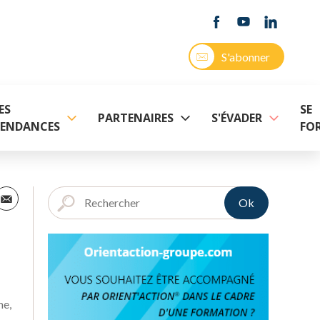
S'abonner
ES
SE
PARTENAIRES
S'ÉVADER
ENDANCES
FO
Ok
me,