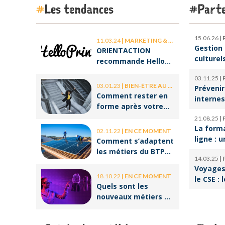
Les tendances
Parte
15.06.26
|
11.03.24
|
MARKETING & COMMUNICATION
Gestion 
ORIENTACTION
culturel
recommande Hello
d’orches
Print, le spécialiste
03.11.25
|
l’ombre 
des stickers et des
03.01.23
|
BIEN-ÊTRE AU TRAVAIL
Prévenir
la cultu
brochures
Comment rester en
internes
forme après votre
climat d
retour de congé ?
21.08.25
|
serein
La form
02.11.22
|
EN CE MOMENT
ligne : u
Comment s’adaptent
pour réu
les métiers du BTP
14.03.25
|
reconve
aux enjeux
Voyages 
professi
environnementaux ?
18.10.22
|
EN CE MOMENT
le CSE : 
Quels sont les
offres p
nouveaux métiers de
salariés
la réalité virtuelle ?