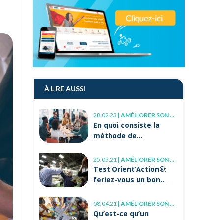
À LIRE AUSSI
28.02.23
|
AMÉLIORER SON MANAGEMENT
En quoi consiste la
méthode de
management INA ?
25.05.21
|
AMÉLIORER SON MANAGEMENT
Test Orient’Action®:
feriez-vous un bon
manager ?
08.04.21
|
AMÉLIORER SON MANAGEMENT, MONTER EN COMPÉTENCE
Qu’est-ce qu’un