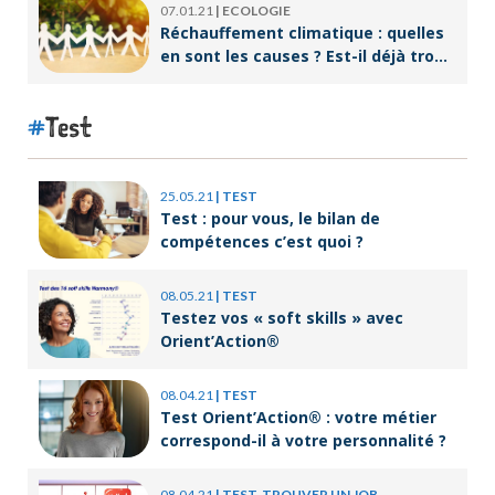
07.01.21
|
ECOLOGIE
Réchauffement climatique : quelles
en sont les causes ? Est-il déjà trop
tard pour l’endiguer ?
Test
25.05.21
|
TEST
Test : pour vous, le bilan de
compétences c’est quoi ?
08.05.21
|
TEST
Testez vos « soft skills » avec
Orient’Action®
08.04.21
|
TEST
Test Orient’Action® : votre métier
correspond-il à votre personnalité ?
08.04.21
|
TEST, TROUVER UN JOB