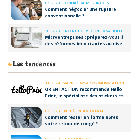
07.03.23
|
CONNAÎTRE MES DROITS
Comment négocier une rupture
conventionnelle ?
20.02.23
|
CRÉER ET DÉVELOPPER SA BOÎTE
Microentreprises : préparez-vous à
des réformes importantes au niveau
de la facturation !
Les tendances
11.03.24
|
MARKETING & COMMUNICATION
ORIENTACTION recommande Hello
Print, le spécialiste des stickers et
des brochures
03.01.23
|
BIEN-ÊTRE AU TRAVAIL
Comment rester en forme après
votre retour de congé ?
02.11.22
|
EN CE MOMENT