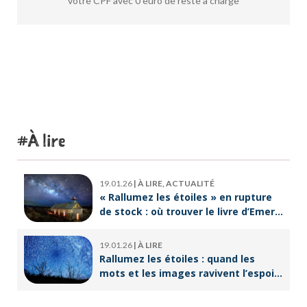
votre CPF avec 0 euro de reste à charge
À lire
19.01.26
|
À LIRE, ACTUALITÉ
« Rallumez les étoiles » en rupture
de stock : où trouver le livre d’Emeric
Lebreton dès maintenant ?
19.01.26
|
À LIRE
Rallumez les étoiles : quand les
mots et les images ravivent l’espoir
intérieur