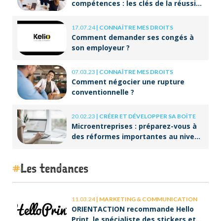
compétences : les clés de la réussite
à long terme
17.07.24
|
CONNAÎTRE MES DROITS
Comment demander ses congés à
son employeur ?
07.03.23
|
CONNAÎTRE MES DROITS
Comment négocier une rupture
conventionnelle ?
20.02.23
|
CRÉER ET DÉVELOPPER SA BOÎTE
Microentreprises : préparez-vous à
des réformes importantes au niveau
de la facturation !
Les tendances
11.03.24
|
MARKETING & COMMUNICATION
ORIENTACTION recommande Hello
Print, le spécialiste des stickers et