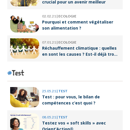
crucial pour un avenir meilleur
02.02.21
|
ECOLOGIE
Pourquoi et comment végétaliser
son alimentation ?
07.01.21
|
ECOLOGIE
Réchauffement climatique : quelles
en sont les causes ? Est-il déjà trop
tard pour l’endiguer ?
Test
25.05.21
|
TEST
Test : pour vous, le bilan de
compétences c’est quoi ?
08.05.21
|
TEST
Testez vos « soft skills » avec
Orient’Action®