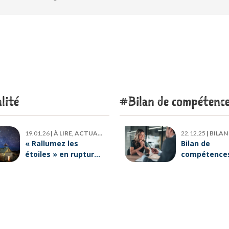
lité
Bilan de compétenc
19.01.26
|
À LIRE, ACTUALITÉ
22.12.25
|
BILAN DE
« Rallumez les
Bilan de
étoiles » en rupture
compétences 
de stock : où trouver
six raisons p
le livre d’Emeric
lesquelles
Lebreton dès
ORIENTACTI
maintenant ?
plus loin