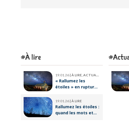
À lire
Actua
19.01.26
|
À LIRE, ACTUALITÉ
« Rallumez les
étoiles » en rupture
de stock : où trouver
le livre d’Emeric
19.01.26
|
À LIRE
Lebreton dès
Rallumez les étoiles :
maintenant ?
quand les mots et
les images ravivent
l’espoir intérieur