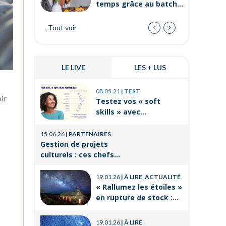
temps grâce au batch
cooking ?
Tout voir
LE LIVE
LES + LUS
03.11.25
|
P
08.05.21
|
TEST
ir
Prévenir 
Testez vos « soft
internes
skills » avec
de travai
Orient’Action®
21.08.25
|
P
15.06.26
|
PARTENAIRES
La format
Gestion de projets
un levier
culturels : ces chefs
réussir 
d’orchestre de l’ombre
14.03.25
|
P
professi
qui font vivre la culture
19.01.26
|
À LIRE, ACTUALITÉ
Voyages e
« Rallumez les étoiles »
CSE : les
en rupture de stock :
offres po
où trouver le livre
21.11.24
|
P
d’Emeric Lebreton dès
Qu’est-ce
19.01.26
|
À LIRE