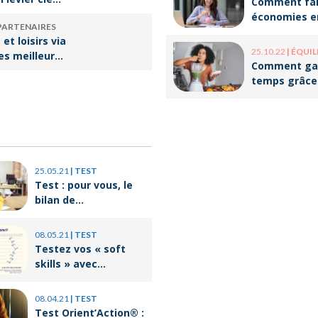
Comment fai
ssir sa
économies e
PARTENAIRES
rsion
optimisant v
et loisirs via
onnelle
organisation
25.10.22
|
ÉQUILIBRE VI
les meilleures
Comment ga
our les
temps grâce
batch cookin
25.05.21
|
TEST
Test : pour vous, le
bilan de
compétences c’est
quoi ?
08.05.21
|
TEST
Testez vos « soft
skills » avec
Orient’Action®
08.04.21
|
TEST
Test Orient’Action® :