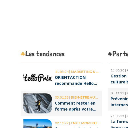
Les tendances
Parte
15.06.26
|
11.03.24
|
MARKETING & COMMUNICATION
Gestion 
ORIENTACTION
culturel
recommande Hello
d’orches
Print, le spécialiste
03.11.25
|
l’ombre 
des stickers et des
03.01.23
|
BIEN-ÊTRE AU TRAVAIL
Prévenir
la cultu
brochures
Comment rester en
internes
forme après votre
climat d
retour de congé ?
21.08.25
|
serein
La form
02.11.22
|
EN CE MOMENT
ligne : u