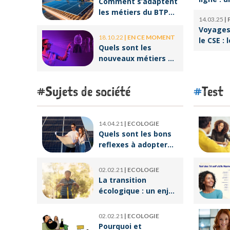
Comment s’adaptent
pour réu
les métiers du BTP
14.03.25
|
reconve
aux enjeux
Voyages 
professi
environnementaux ?
18.10.22
|
EN CE MOMENT
le CSE : 
Quels sont les
offres p
nouveaux métiers de
salariés
la réalité virtuelle ?
Sujets de société
Test
14.04.21
|
ECOLOGIE
Quels sont les bons
reflexes à adopter
pour devenir
écoresponsable ?
02.02.21
|
ECOLOGIE
La transition
écologique : un enjeu
crucial pour un
avenir meilleur
02.02.21
|
ECOLOGIE
Pourquoi et