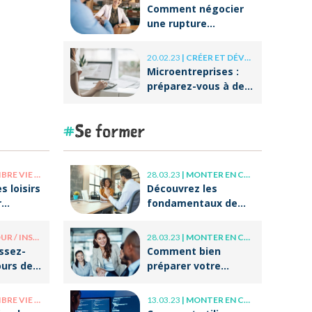
Comment négocier
une rupture
conventionnelle ?
20.02.23
|
CRÉER ET DÉVELOPPER SA BOÎTE
Microentreprises :
préparez-vous à des
réformes
importantes au
Se former
niveau de la
facturation !
E PRO / VIE PERSO
28.03.23
|
MONTER EN COMPÉTENCE
s loisirs
Découvrez les
r
fondamentaux de
r après
l’accompagnement
et du coaching !
/ INSOLITE
28.03.23
|
MONTER EN COMPÉTENCE
issez-
Comment bien
ours de
préparer votre
tes
entrée dans la vie
professionnelle ?
E PRO / VIE PERSO
13.03.23
|
MONTER EN COMPÉTENCE