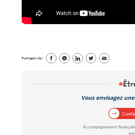
Partager via :
#
Êtr
Vous envisagez une 
Contac
Accompagnement finançable
eur