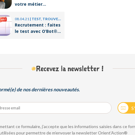
votre métier
correspond-il à votre
personnalité ?
08.04.21
|
TEST, TROUVER UN JOB
Recrutement : faites
le test avec O’Bot®,
le coach virtuel
d’Orient’Action®
#
Recevez la newsletter !
ormé(e) de nos dernières nouveautés.
S
ettant ce formulaire, j’accepte que les informations saisies dans ce for
utilisées pour permettre de m’envoyer la newsletter Orient’Action®