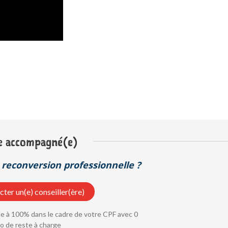
e accompagné(e)
reconversion professionnelle ?
ter un(e) conseiller(ère)
 à 100% dans le cadre de votre CPF avec 0
o de reste à charge