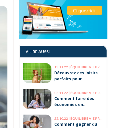
À LIRE AUSSI
15.11.22
|
ÉQUILIBRE VIE PRO / VIE PERSO
Découvrez ces loisirs
parfaits pour
décompresser après le
travail !
02.11.22
|
ÉQUILIBRE VIE PRO / VIE PERSO
Comment faire des
économies en
optimisant votre
organisation ?
25.10.22
|
ÉQUILIBRE VIE PRO / VIE PERSO
Comment gagner du