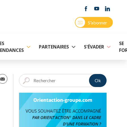
S'abonner
ES
SE
PARTENAIRES
S'ÉVADER
ENDANCES
FO
Ok