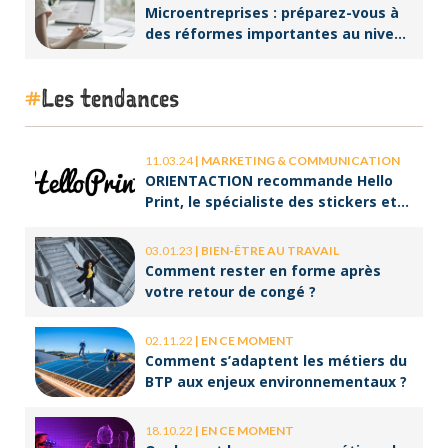
Microentreprises : préparez-vous à
des réformes importantes au niveau
de la facturation !
Les tendances
11.03.24
|
MARKETING & COMMUNICATION
ORIENTACTION recommande Hello
Print, le spécialiste des stickers et
des brochures
03.01.23
|
BIEN-ÊTRE AU TRAVAIL
Comment rester en forme après
votre retour de congé ?
02.11.22
|
EN CE MOMENT
Comment s’adaptent les métiers du
BTP aux enjeux environnementaux ?
18.10.22
|
EN CE MOMENT