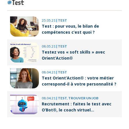
Test
25.05.21
|
TEST
Test : pour vous, le bilan de
compétences c’est quoi ?
08.05.21
|
TEST
Testez vos « soft skills » avec
Orient’Action®
08.04.21
|
TEST
Test Orient’Action® : votre métier
correspond-il à votre personnalité ?
08.04.21
|
TEST, TROUVER UN JOB
Recrutement : faites le test avec
O’Bot®, le coach virtuel
d’Orient’Action®