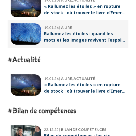
19.01.26
|
À LIRE, ACTUALITÉ
« Rallumez les étoiles » en rupture
de stock : où trouver le livre d’Emeric
Lebreton dès maintenant ?
19.01.26
|
À LIRE
Rallumez les étoiles : quand les
mots et les images ravivent l’espoir
intérieur
Actualité
19.01.26
|
À LIRE, ACTUALITÉ
« Rallumez les étoiles » en rupture
de stock : où trouver le livre d’Emeric
Lebreton dès maintenant ?
Bilan de compétences
22.12.25
|
BILAN DE COMPÉTENCES
Bilan de compétences : les six