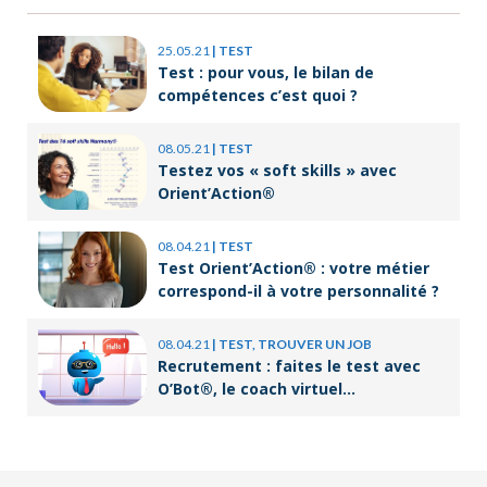
25.05.21
|
TEST
Test : pour vous, le bilan de
compétences c’est quoi ?
08.05.21
|
TEST
Testez vos « soft skills » avec
Orient’Action®
08.04.21
|
TEST
Test Orient’Action® : votre métier
correspond-il à votre personnalité ?
08.04.21
|
TEST, TROUVER UN JOB
Recrutement : faites le test avec
O’Bot®, le coach virtuel
d’Orient’Action®