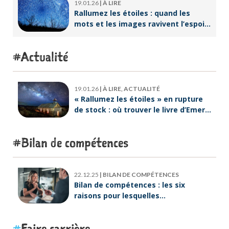
19.01.26
|
À LIRE
Rallumez les étoiles : quand les
mots et les images ravivent l’espoir
intérieur
Actualité
19.01.26
|
À LIRE, ACTUALITÉ
« Rallumez les étoiles » en rupture
de stock : où trouver le livre d’Emeric
Lebreton dès maintenant ?
Bilan de compétences
22.12.25
|
BILAN DE COMPÉTENCES
Bilan de compétences : les six
raisons pour lesquelles
ORIENTACTION va plus loin
Faire carrière