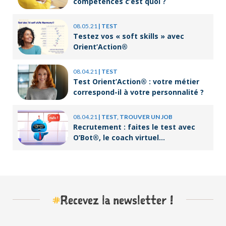
compétences c’est quoi ?
08.05.21
|
TEST
Testez vos « soft skills » avec
Orient’Action®
08.04.21
|
TEST
Test Orient’Action® : votre métier
correspond-il à votre personnalité ?
08.04.21
|
TEST, TROUVER UN JOB
Recrutement : faites le test avec
O’Bot®, le coach virtuel
d’Orient’Action®
#
Recevez la newsletter !