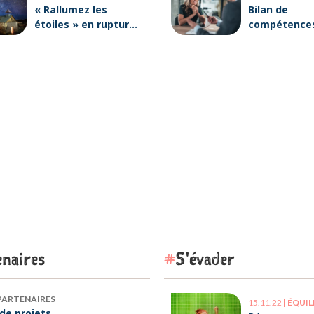
« Rallumez les
Bilan de
étoiles » en rupture
compétences 
de stock : où trouver
six raisons p
le livre d’Emeric
lesquelles
Lebreton dès
ORIENTACTI
maintenant ?
plus loin
naires
S'évader
PARTENAIRES
15.11.22
|
ÉQUILIBRE VI
de projets