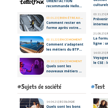
ORIENTACTION
culturel
recommande Hello
d’orches
Print, le spécialiste
03.11.25
|
l’ombre 
des stickers et des
03.01.23
|
BIEN-ÊTRE AU TRAVAIL
Prévenir
la cultu
brochures
Comment rester en
internes
forme après votre
climat d
retour de congé ?
21.08.25
|
serein
La form
02.11.22
|
EN CE MOMENT
ligne : u
Comment s’adaptent
pour réu
les métiers du BTP
14.03.25
|
reconve
aux enjeux
Voyages 
professi
environnementaux ?
18.10.22
|
EN CE MOMENT
le CSE : 
Quels sont les
offres p
nouveaux métiers de
salariés
la réalité virtuelle ?
Sujets de société
Test
14.04.21
|
ECOLOGIE
Quels sont les bons