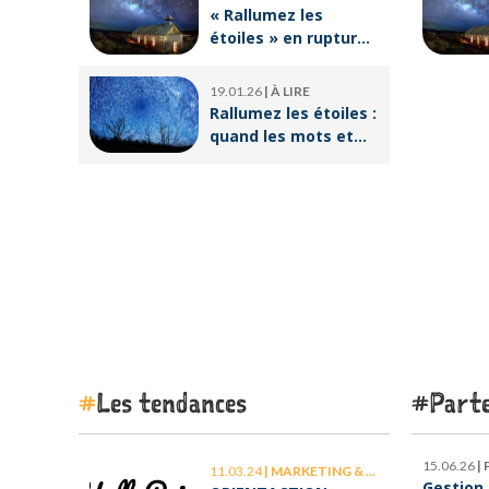
« Rallumez les
étoiles » en rupture
de stock : où trouver
le livre d’Emeric
19.01.26
|
À LIRE
Lebreton dès
Rallumez les étoiles :
maintenant ?
quand les mots et
les images ravivent
l’espoir intérieur
Les tendances
Parte
15.06.26
|
11.03.24
|
MARKETING & COMMUNICATION
Gestion 