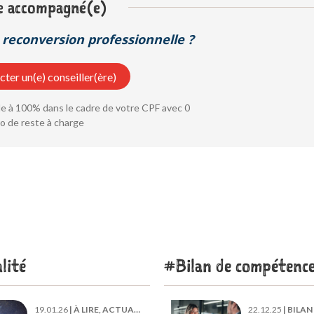
e accompagné(e)
reconversion professionnelle ?
ter un(e) conseiller(ère)
 à 100% dans le cadre de votre CPF avec 0
o de reste à charge
lité
Bilan de compétenc
19.01.26
|
À LIRE, ACTUALITÉ
22.12.25
|
BILAN DE