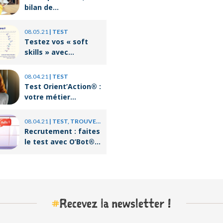
bilan de
compétences c’est
quoi ?
08.05.21
|
TEST
Testez vos « soft
skills » avec
Orient’Action®
08.04.21
|
TEST
Test Orient’Action® :
votre métier
correspond-il à votre
personnalité ?
08.04.21
|
TEST, TROUVER UN JOB
Recrutement : faites
le test avec O’Bot®,
le coach virtuel
d’Orient’Action®
#
Recevez la newsletter !