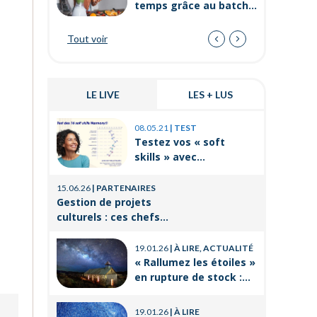
temps grâce au batch
cooking ?
Tout voir
LE LIVE
LES + LUS
03.11.25
|
P
08.05.21
|
TEST
Prévenir 
Testez vos « soft
internes
skills » avec
de travai
Orient’Action®
21.08.25
|
P
15.06.26
|
PARTENAIRES
La format
Gestion de projets
un levier
culturels : ces chefs
réussir 
d’orchestre de l’ombre
14.03.25
|
P
professi
qui font vivre la culture
19.01.26
|
À LIRE, ACTUALITÉ
Voyages e
« Rallumez les étoiles »
CSE : les
en rupture de stock :
offres po
où trouver le livre
21.11.24
|
P
d’Emeric Lebreton dès
Qu’est-ce
19.01.26
|
À LIRE