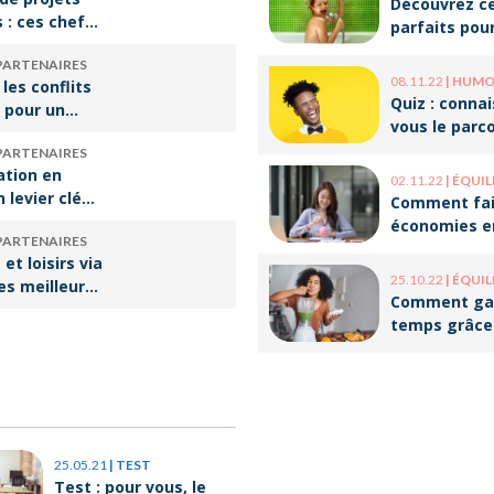
Découvrez ce
s : ces chefs
parfaits pou
tre de
décompresse
PARTENAIRES
qui font vivre
le travail !
08.11.22
|
HUMOUR 
 les conflits
re
Quiz : conna
 pour un
vous le parc
e travail
ces humoris
PARTENAIRES
populaires ?
ation en
02.11.22
|
ÉQUILIBRE VI
n levier clé
Comment fai
ssir sa
économies e
PARTENAIRES
rsion
optimisant v
et loisirs via
onnelle
organisation
25.10.22
|
ÉQUILIBRE VI
les meilleures
Comment ga
our les
temps grâce
batch cookin
25.05.21
|
TEST
Test : pour vous, le