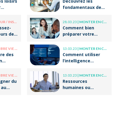
s loisirs
Découvrez les
r
fondamentaux de
r après
l’accompagnement
et du coaching !
/ INSOLITE
28.03.23
|
MONTER EN COMPÉTENCE
issez-
Comment bien
ours de
préparer votre
tes
entrée dans la vie
professionnelle ?
E PRO / VIE PERSO
13.03.23
|
MONTER EN COMPÉTENCE
re des
Comment utiliser
n
l’intelligence
otre
artificielle (IA) dans
 ?
ses écrits
E PRO / VIE PERSO
13.03.23
|
MONTER EN COMPÉTENCE
professionnels ?
gner du
Ressources
 au
humaines ou
g ?
responsable
formation :
comment
accompagner un
public en
reconversion
professionnelle ?