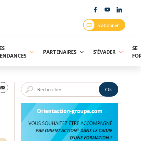
S'abonner
ES
SE
PARTENAIRES
S'ÉVADER
ENDANCES
FO
Ok