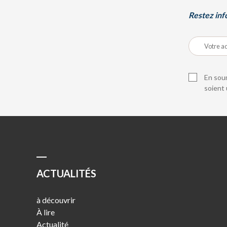
Restez inf
En soum
soient 
ACTUALITÉS
à découvrir
À lire
Actualité