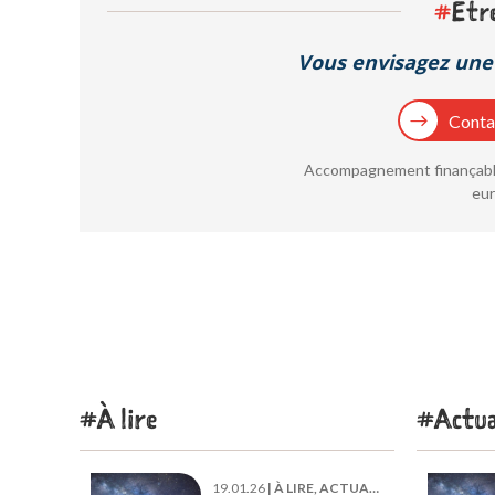
#
Êtr
Vous envisagez une 
Contac
Accompagnement finançable
eur
À lire
Actua
19.01.26
|
À LIRE, ACTUALITÉ