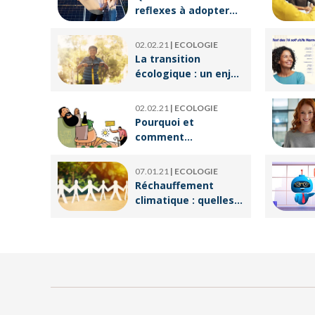
reflexes à adopter
pour devenir
écoresponsable ?
02.02.21
|
ECOLOGIE
La transition
écologique : un enjeu
crucial pour un
avenir meilleur
02.02.21
|
ECOLOGIE
Pourquoi et
comment
végétaliser son
alimentation ?
07.01.21
|
ECOLOGIE
Réchauffement
climatique : quelles
en sont les causes ?
Est-il déjà trop tard
pour l’endiguer ?