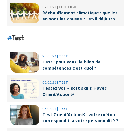
07.01.21
|
ECOLOGIE
Réchauffement climatique : quelles
en sont les causes ? Est-il déjà trop
tard pour l’endiguer ?
Test
25.05.21
|
TEST
Test : pour vous, le bilan de
compétences c’est quoi ?
08.05.21
|
TEST
Testez vos « soft skills » avec
Orient’Action®
08.04.21
|
TEST
Test Orient’Action® : votre métier
correspond-il à votre personnalité ?