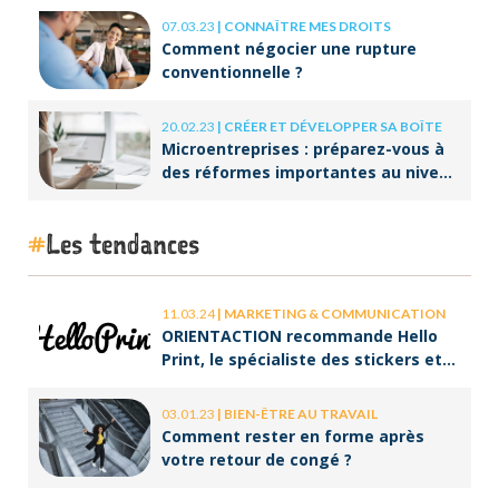
07.03.23
|
CONNAÎTRE MES DROITS
Comment négocier une rupture
conventionnelle ?
20.02.23
|
CRÉER ET DÉVELOPPER SA BOÎTE
Microentreprises : préparez-vous à
des réformes importantes au niveau
de la facturation !
Les tendances
11.03.24
|
MARKETING & COMMUNICATION
ORIENTACTION recommande Hello
Print, le spécialiste des stickers et
des brochures
03.01.23
|
BIEN-ÊTRE AU TRAVAIL
Comment rester en forme après
votre retour de congé ?