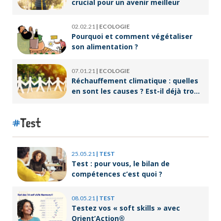
crucial pour un avenir meilleur
02.02.21
|
ECOLOGIE
Pourquoi et comment végétaliser
son alimentation ?
07.01.21
|
ECOLOGIE
Réchauffement climatique : quelles
en sont les causes ? Est-il déjà trop
tard pour l’endiguer ?
Test
25.05.21
|
TEST
Test : pour vous, le bilan de
compétences c’est quoi ?
08.05.21
|
TEST
Testez vos « soft skills » avec
Orient’Action®