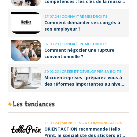
compétences : les clés de la réussite
à long terme
17.07.24
|
CONNAÎTRE MES DROITS
Comment demander ses congés à
son employeur ?
07.03.23
|
CONNAÎTRE MES DROITS
Comment négocier une rupture
conventionnelle ?
20.02.23
|
CRÉER ET DÉVELOPPER SA BOÎTE
Microentreprises : préparez-vous à
des réformes importantes au niveau
de la facturation !
Les tendances
11.03.24
|
MARKETING & COMMUNICATION
ORIENTACTION recommande Hello
Print, le spécialiste des stickers et