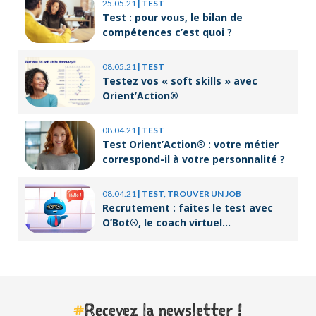
25.05.21
|
TEST
Test : pour vous, le bilan de
compétences c’est quoi ?
08.05.21
|
TEST
Testez vos « soft skills » avec
Orient’Action®
08.04.21
|
TEST
Test Orient’Action® : votre métier
correspond-il à votre personnalité ?
08.04.21
|
TEST, TROUVER UN JOB
Recrutement : faites le test avec
O’Bot®, le coach virtuel
d’Orient’Action®
#
Recevez la newsletter !