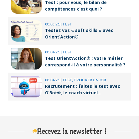
Test : pour vous, le bilan de
compétences c’est quoi ?
08.05.21
|
TEST
Testez vos « soft skills » avec
Orient’Action®
08.04.21
|
TEST
Test Orient’Action® : votre métier
correspond-il à votre personnalité ?
08.04.21
|
TEST, TROUVER UN JOB
Recrutement : faites le test avec
O’Bot®, le coach virtuel
d’Orient’Action®
#
Recevez la newsletter !