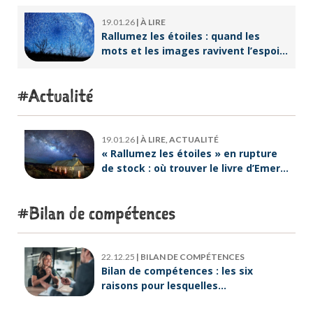
Lebreton dès maintenant ?
19.01.26
|
À LIRE
Rallumez les étoiles : quand les
mots et les images ravivent l’espoir
intérieur
Actualité
19.01.26
|
À LIRE, ACTUALITÉ
« Rallumez les étoiles » en rupture
de stock : où trouver le livre d’Emeric
Lebreton dès maintenant ?
Bilan de compétences
22.12.25
|
BILAN DE COMPÉTENCES
Bilan de compétences : les six
raisons pour lesquelles
ORIENTACTION va plus loin