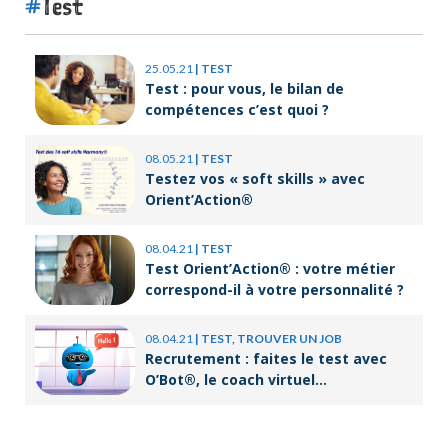
Test
25.05.21
|
TEST
Test : pour vous, le bilan de
compétences c’est quoi ?
08.05.21
|
TEST
Testez vos « soft skills » avec
Orient’Action®
08.04.21
|
TEST
Test Orient’Action® : votre métier
correspond-il à votre personnalité ?
08.04.21
|
TEST, TROUVER UN JOB
Recrutement : faites le test avec
O’Bot®, le coach virtuel
d’Orient’Action®